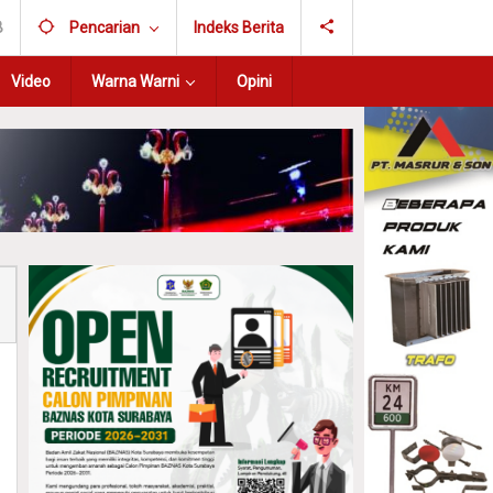
B
Pencarian
Indeks Berita
Video
Warna Warni
Opini