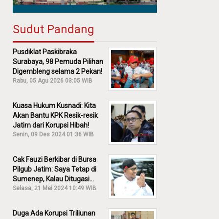
Sudut Pandang
Pusdiklat Paskibraka
Surabaya, 98 Pemuda Pilihan
Digembleng selama 2 Pekan!
Rabu, 05 Agu 2026 03:05 WIB
Kuasa Hukum Kusnadi: Kita
Akan Bantu KPK Resik-resik
Jatim dari Korupsi Hibah!
Senin, 09 Des 2024 01:36 WIB
Cak Fauzi Berkibar di Bursa
Pilgub Jatim: Saya Tetap di
Sumenep, Kalau Ditugasi
Partai Lain Cerita!
Selasa, 21 Mei 2024 10:49 WIB
Duga Ada Korupsi Triliunan