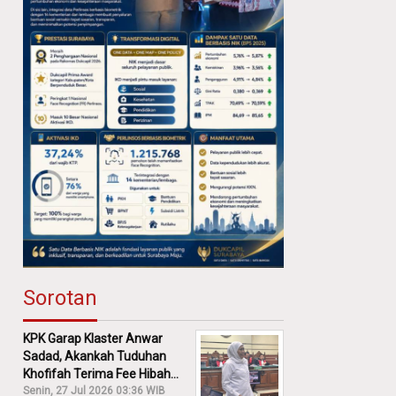
Sorotan
KPK Garap Klaster Anwar
Sadad, Akankah Tuduhan
Khofifah Terima Fee Hibah
30% Diusut?
Senin, 27 Jul 2026 03:36 WIB