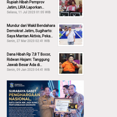
Rupiah Hibah Pemprov
Jatim, LIRA Laporkan
Khofifah ke KPK: Dia Harus
Selasa, 11 Jul 2023 01:05 WIB
Bertanggung Jawab!
Mundur dari Wakil Bendahara
Demokrat Jatim, Sugiharto:
Saya Mantan Aktivis, Peka
Sekali Kalau Ada yang
Senin, 27 Mar 2023 02:41 WIB
Overlap!
Dana Hibah Rp 7,8 T Bocor,
Ridwan Hisjam: Tanggung
Jawab Besar Ada di
Pemprov, Bukan DPRD Jatim!
Senin, 09 Jan 2023 04:41 WIB