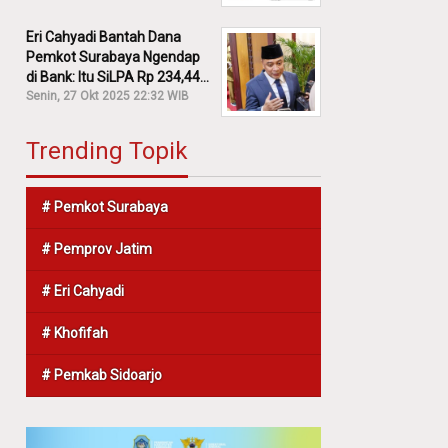
Eri Cahyadi Bantah Dana
Pemkot Surabaya Ngendap
di Bank: Itu SiLPA Rp 234,44
M!
Senin, 27 Okt 2025 22:32 WIB
Trending Topik
# Pemkot Surabaya
# Pemprov Jatim
# Eri Cahyadi
# Khofifah
# Pemkab Sidoarjo