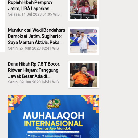
Rupiah Hibah Pemprov
Jatim, LIRA Laporkan
Khofifah ke KPK: Dia Harus
Selasa, 11 Jul 2023 01:05 WIB
Bertanggung Jawab!
Mundur dari Wakil Bendahara
Demokrat Jatim, Sugiharto:
Saya Mantan Aktivis, Peka
Sekali Kalau Ada yang
Senin, 27 Mar 2023 02:41 WIB
Overlap!
Dana Hibah Rp 7,8 T Bocor,
Ridwan Hisjam: Tanggung
Jawab Besar Ada di
Pemprov, Bukan DPRD Jatim!
Senin, 09 Jan 2023 04:41 WIB