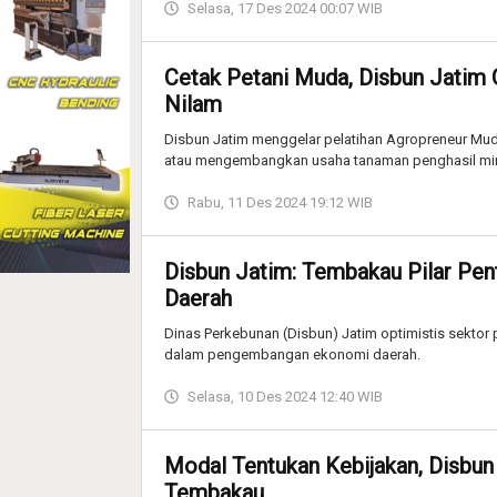
Selasa, 17 Des 2024 00:07 WIB
Cetak Petani Muda, Disbun Jatim 
Nilam
Disbun Jatim menggelar pelatihan Agropreneur Mud
atau mengembangkan usaha tanaman penghasil miny
Rabu, 11 Des 2024 19:12 WIB
Disbun Jatim: Tembakau Pilar P
Daerah
Dinas Perkebunan (Disbun) Jatim optimistis sektor
dalam pengembangan ekonomi daerah.
Selasa, 10 Des 2024 12:40 WIB
Modal Tentukan Kebijakan, Disbun 
Tembakau