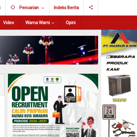
B
Pencarian
Indeks Berita
Video
Warna Warni
Opini