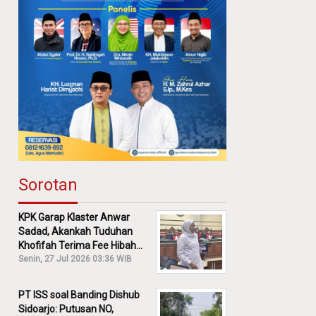
Sorotan
KPK Garap Klaster Anwar
Sadad, Akankah Tuduhan
Khofifah Terima Fee Hibah
30% Diusut?
Senin, 27 Jul 2026 03:36 WIB
PT ISS soal Banding Dishub
Sidoarjo: Putusan NO,