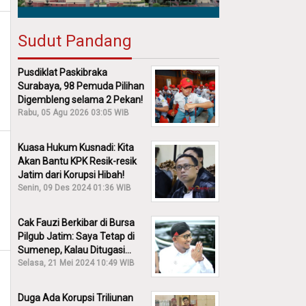
Sudut Pandang
Pusdiklat Paskibraka
Surabaya, 98 Pemuda Pilihan
Digembleng selama 2 Pekan!
Rabu, 05 Agu 2026 03:05 WIB
Kuasa Hukum Kusnadi: Kita
Akan Bantu KPK Resik-resik
Jatim dari Korupsi Hibah!
Senin, 09 Des 2024 01:36 WIB
Cak Fauzi Berkibar di Bursa
Pilgub Jatim: Saya Tetap di
Sumenep, Kalau Ditugasi
Partai Lain Cerita!
Selasa, 21 Mei 2024 10:49 WIB
Duga Ada Korupsi Triliunan