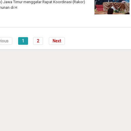
n) Jawa Timur menggelar Rapat Koordinasi (Rakor)
hunan di H
vious
1
2
Next