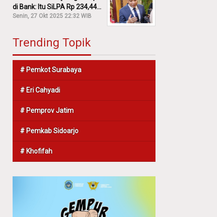
di Bank: Itu SiLPA Rp 234,44
M!
Senin, 27 Okt 2025 22:32 WIB
Trending Topik
# Pemkot Surabaya
# Eri Cahyadi
# Pemprov Jatim
# Pemkab Sidoarjo
# Khofifah