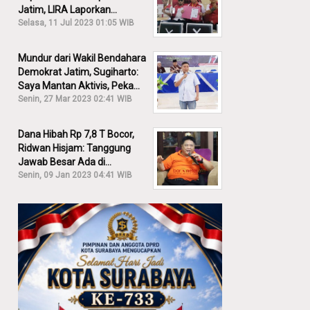
Jatim, LIRA Laporkan
Khofifah ke KPK: Dia Harus
Selasa, 11 Jul 2023 01:05 WIB
Bertanggung Jawab!
Mundur dari Wakil Bendahara
Demokrat Jatim, Sugiharto:
Saya Mantan Aktivis, Peka
Sekali Kalau Ada yang
Senin, 27 Mar 2023 02:41 WIB
Overlap!
Dana Hibah Rp 7,8 T Bocor,
Ridwan Hisjam: Tanggung
Jawab Besar Ada di
Pemprov, Bukan DPRD Jatim!
Senin, 09 Jan 2023 04:41 WIB