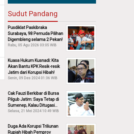
Sudut Pandang
Pusdiklat Paskibraka
Surabaya, 98 Pemuda Pilihan
Digembleng selama 2 Pekan!
Rabu, 05 Agu 2026 03:05 WIB
Kuasa Hukum Kusnadi: Kita
Akan Bantu KPK Resik-resik
Jatim dari Korupsi Hibah!
Senin, 09 Des 2024 01:36 WIB
Cak Fauzi Berkibar di Bursa
Pilgub Jatim: Saya Tetap di
Sumenep, Kalau Ditugasi
Partai Lain Cerita!
Selasa, 21 Mei 2024 10:49 WIB
Duga Ada Korupsi Triliunan
Rupiah Hibah Pemprov