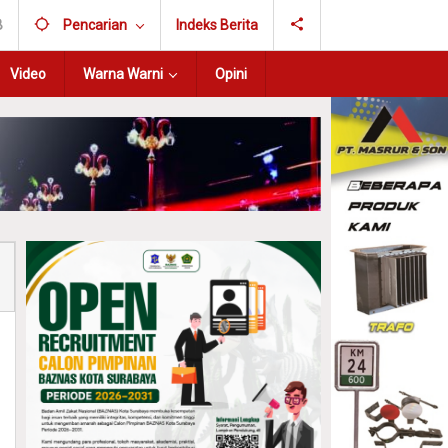
B
Pencarian
Indeks Berita
Video
Warna Warni
Opini