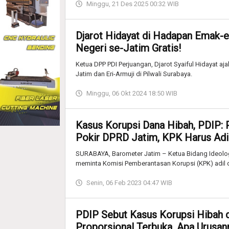
Minggu, 21 Des 2025 00:32 WIB
Djarot Hidayat di Hadapan Emak
Negeri se-Jatim Gratis!
Ketua DPP PDI Perjuangan, Djarot Syaiful Hidayat 
Jatim dan Eri-Armuji di Pilwali Surabaya.
Minggu, 06 Okt 2024 18:50 WIB
Kasus Korupsi Dana Hibah, PDIP:
Pokir DPRD Jatim, KPK Harus Adil
SURABAYA, Barometer Jatim – Ketua Bidang Ideologi 
meminta Komisi Pemberantasan Korupsi (KPK) adil
Senin, 06 Feb 2023 04:47 WIB
PDIP Sebut Kasus Korupsi Hibah 
Proporsional Terbuka, Apa Urusan