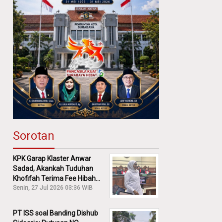
Sorotan
KPK Garap Klaster Anwar
Sadad, Akankah Tuduhan
Khofifah Terima Fee Hibah
30% Diusut?
Senin, 27 Jul 2026 03:36 WIB
PT ISS soal Banding Dishub