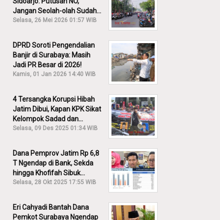
Sidoarjo: Putusan NO,
Jangan Seolah-olah Sudah
Menang!
Selasa, 26 Mei 2026 01:57 WIB
DPRD Soroti Pengendalian
Banjir di Surabaya: Masih
Jadi PR Besar di 2026!
Kamis, 01 Jan 2026 14:40 WIB
4 Tersangka Korupsi Hibah
Jatim Dibui, Kapan KPK Sikat
Kelompok Sadad dan
Iskandar?
Selasa, 09 Des 2025 01:34 WIB
Dana Pemprov Jatim Rp 6,8
T Ngendap di Bank, Sekda
hingga Khofifah Sibuk
Membantah!
Selasa, 28 Okt 2025 17:55 WIB
Eri Cahyadi Bantah Dana
Pemkot Surabaya Ngendap