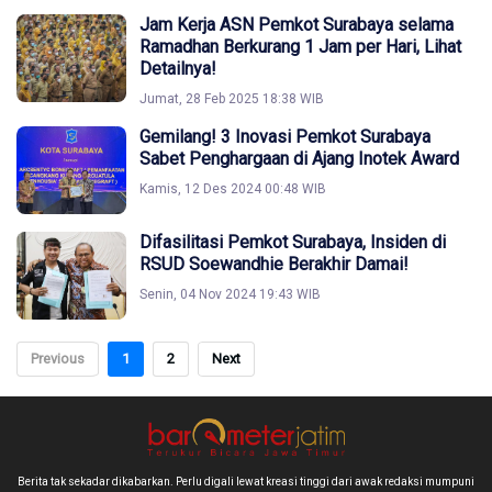
Jam Kerja ASN Pemkot Surabaya selama
Ramadhan Berkurang 1 Jam per Hari, Lihat
Detailnya!
Jumat, 28 Feb 2025 18:38 WIB
Gemilang! 3 Inovasi Pemkot Surabaya
Sabet Penghargaan di Ajang Inotek Award
Kamis, 12 Des 2024 00:48 WIB
Difasilitasi Pemkot Surabaya, Insiden di
RSUD Soewandhie Berakhir Damai!
Senin, 04 Nov 2024 19:43 WIB
Previous
1
2
Next
Berita tak sekadar dikabarkan. Perlu digali lewat kreasi tinggi dari awak redaksi mumpuni