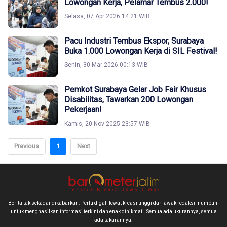
Lowongan Kerja, Pelamar Tembus 2.000!
Selasa, 07 Apr 2026 14:21 WIB
Pacu Industri Tembus Ekspor, Surabaya
Buka 1.000 Lowongan Kerja di SIL Festival!
Senin, 30 Mar 2026 00:13 WIB
Pemkot Surabaya Gelar Job Fair Khusus
Disabilitas, Tawarkan 200 Lowongan
Pekerjaan!
Kamis, 20 Nov 2025 23:57 WIB
Previous
1
Next
Berita tak sekadar dikabarkan. Perlu digali lewat kreasi tinggi dari awak redaksi mumpuni
untuk menghasilkan informasi terkini dan enak dinikmati. Semua ada ukurannya, semua
ada takarannya.