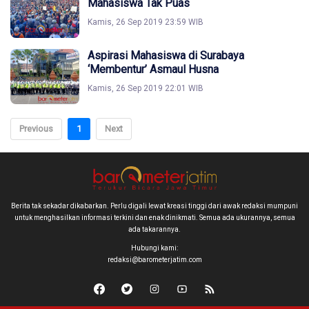
Mahasiswa Tak Puas
Kamis, 26 Sep 2019 23:59 WIB
Aspirasi Mahasiswa di Surabaya
‘Membentur’ Asmaul Husna
Kamis, 26 Sep 2019 22:01 WIB
Previous
1
Next
Berita tak sekadar dikabarkan. Perlu digali lewat kreasi tinggi dari awak redaksi mumpuni
untuk menghasilkan informasi terkini dan enak dinikmati. Semua ada ukurannya, semua
ada takarannya.
Hubungi kami:
redaksi@barometerjatim.com