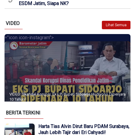
ESDM Jatim, Siapa NK?
VIDEO
Lihat Semua
="icon icon-instagram">
VIDEO: Skandal Korupsi, Eks Pj Bupati Sidoarjo Hudiyono Dipenjara
10 Tahun!
BERITA TERKINI
Harta Tias Alvin Dirut Baru PDAM Surabaya,
Jauh Lebih Tajir dari Eri Cahyadi!