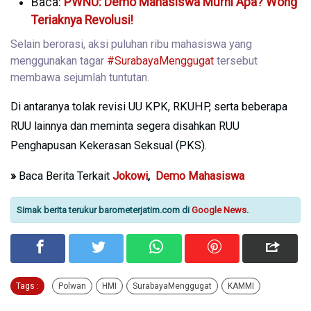
Baca:
PWNU: Demo Mahasiswa Murni Apa? Wong
Teriaknya Revolusi!
Selain berorasi, aksi puluhan ribu mahasiswa yang
menggunakan tagar
#SurabayaMenggugat
tersebut
membawa sejumlah tuntutan.
Di antaranya tolak revisi UU KPK, RKUHP, serta beberapa
RUU lainnya dan meminta segera disahkan RUU
Penghapusan Kekerasan Seksual (PKS).
»
Baca Berita Terkait
Jokowi
,
Demo Mahasiswa
Simak berita terukur barometerjatim.com di
Google News
.
Tags :
Polwan
HMI
SurabayaMenggugat
KAMMI