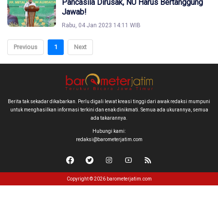
Pancasila Dirusak, NU Harus Bertanggung
Jawab!
Rabu, 04 Jan 2023 14:11 WIB
Previous
1
Next
Berita tak sekadar dikabarkan. Perlu digali lewat kreasi tinggi dari awak redaksi mumpuni
untuk menghasilkan informasi terkini dan enak dinikmati. Semua ada ukurannya, semua
ada takarannya.
Hubungi kami:
redaksi@barometerjatim.com
Copyright © 2026 barometerjatim.com