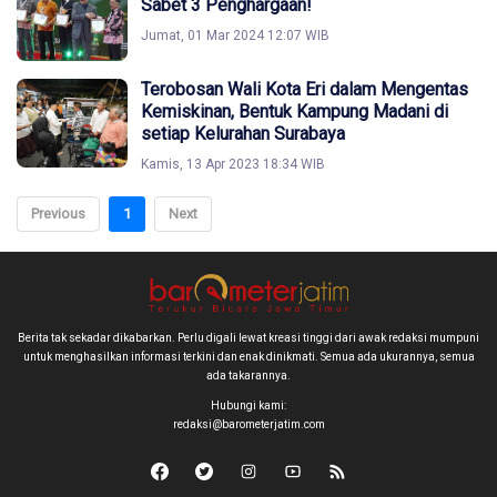
Sabet 3 Penghargaan!
Jumat, 01 Mar 2024 12:07 WIB
Terobosan Wali Kota Eri dalam Mengentas
Kemiskinan, Bentuk Kampung Madani di
setiap Kelurahan Surabaya
Kamis, 13 Apr 2023 18:34 WIB
Previous
1
Next
Berita tak sekadar dikabarkan. Perlu digali lewat kreasi tinggi dari awak redaksi mumpuni
untuk menghasilkan informasi terkini dan enak dinikmati. Semua ada ukurannya, semua
ada takarannya.
Hubungi kami:
redaksi@barometerjatim.com