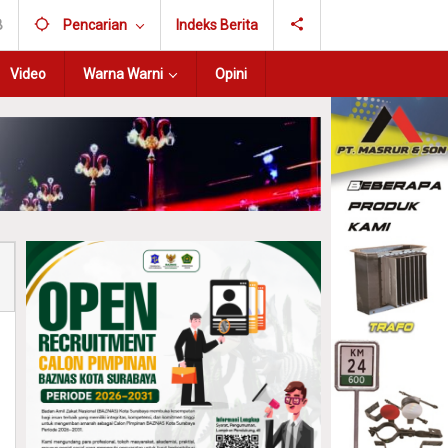
B
Pencarian
Indeks Berita
Video
Warna Warni
Opini