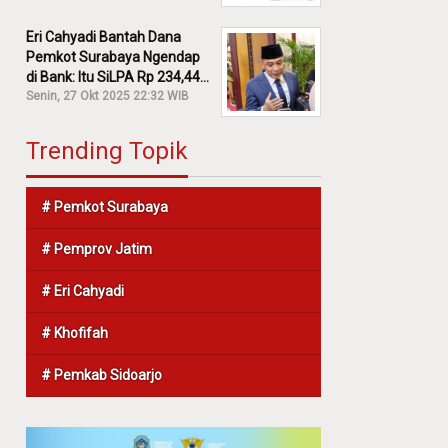
Eri Cahyadi Bantah Dana
Pemkot Surabaya Ngendap
di Bank: Itu SiLPA Rp 234,44
M!
Senin, 27 Okt 2025 22:32 WIB
Trending Topik
# Pemkot Surabaya
# Pemprov Jatim
# Eri Cahyadi
# Khofifah
# Pemkab Sidoarjo