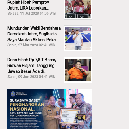
Rupiah Hibah Pemprov
Jatim, LIRA Laporkan
Khofifah ke KPK: Dia Harus
Selasa, 11 Jul 2023 01:05 WIB
Bertanggung Jawab!
Mundur dari Wakil Bendahara
Demokrat Jatim, Sugiharto:
Saya Mantan Aktivis, Peka
Sekali Kalau Ada yang
Senin, 27 Mar 2023 02:41 WIB
Overlap!
Dana Hibah Rp 7,8 T Bocor,
Ridwan Hisjam: Tanggung
Jawab Besar Ada di
Pemprov, Bukan DPRD Jatim!
Senin, 09 Jan 2023 04:41 WIB