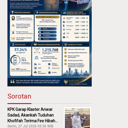
Sorotan
KPK Garap Klaster Anwar
Sadad, Akankah Tuduhan
Khofifah Terima Fee Hibah
30% Diusut?
Senin, 27 Jul 2026 03:36 WIB