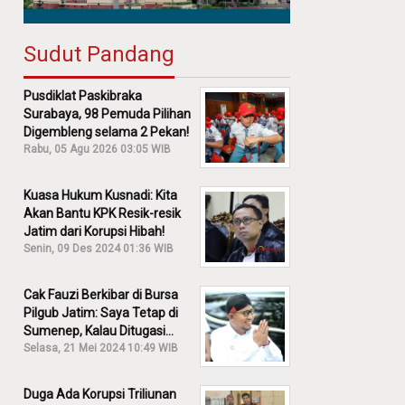
Sudut Pandang
Pusdiklat Paskibraka
Surabaya, 98 Pemuda Pilihan
Digembleng selama 2 Pekan!
Rabu, 05 Agu 2026 03:05 WIB
Kuasa Hukum Kusnadi: Kita
Akan Bantu KPK Resik-resik
Jatim dari Korupsi Hibah!
Senin, 09 Des 2024 01:36 WIB
Cak Fauzi Berkibar di Bursa
Pilgub Jatim: Saya Tetap di
Sumenep, Kalau Ditugasi
Partai Lain Cerita!
Selasa, 21 Mei 2024 10:49 WIB
Duga Ada Korupsi Triliunan