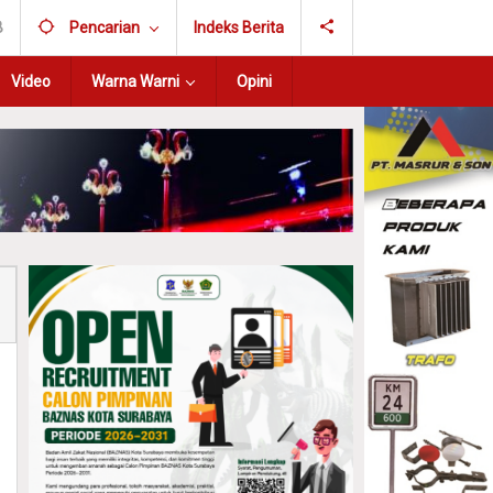
B
Pencarian
Indeks Berita
Video
Warna Warni
Opini