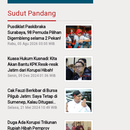
Sudut Pandang
Pusdiklat Paskibraka
Surabaya, 98 Pemuda Pilihan
Digembleng selama 2 Pekan!
Rabu, 05 Agu 2026 03:05 WIB
Kuasa Hukum Kusnadi: Kita
Akan Bantu KPK Resik-resik
Jatim dari Korupsi Hibah!
Senin, 09 Des 2024 01:36 WIB
Cak Fauzi Berkibar di Bursa
Pilgub Jatim: Saya Tetap di
Sumenep, Kalau Ditugasi
Partai Lain Cerita!
Selasa, 21 Mei 2024 10:49 WIB
Duga Ada Korupsi Triliunan
Rupiah Hibah Pemprov