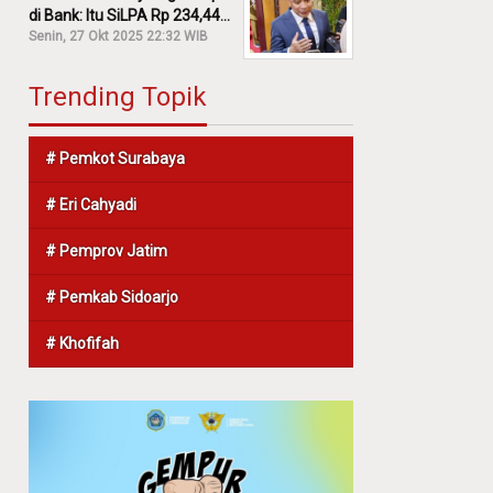
di Bank: Itu SiLPA Rp 234,44
M!
Senin, 27 Okt 2025 22:32 WIB
Trending Topik
# Pemkot Surabaya
# Eri Cahyadi
# Pemprov Jatim
# Pemkab Sidoarjo
# Khofifah