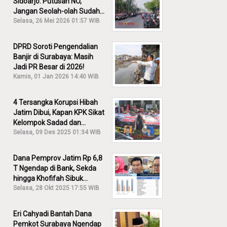
Sidoarjo: Putusan NO,
Jangan Seolah-olah Sudah
Menang!
Selasa, 26 Mei 2026 01:57 WIB
DPRD Soroti Pengendalian
Banjir di Surabaya: Masih
Jadi PR Besar di 2026!
Kamis, 01 Jan 2026 14:40 WIB
4 Tersangka Korupsi Hibah
Jatim Dibui, Kapan KPK Sikat
Kelompok Sadad dan
Iskandar?
Selasa, 09 Des 2025 01:34 WIB
Dana Pemprov Jatim Rp 6,8
T Ngendap di Bank, Sekda
hingga Khofifah Sibuk
Membantah!
Selasa, 28 Okt 2025 17:55 WIB
Eri Cahyadi Bantah Dana
Pemkot Surabaya Ngendap