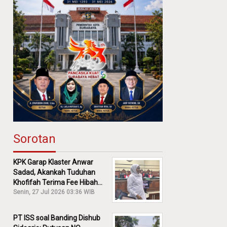
Sorotan
KPK Garap Klaster Anwar
Sadad, Akankah Tuduhan
Khofifah Terima Fee Hibah
30% Diusut?
Senin, 27 Jul 2026 03:36 WIB
PT ISS soal Banding Dishub