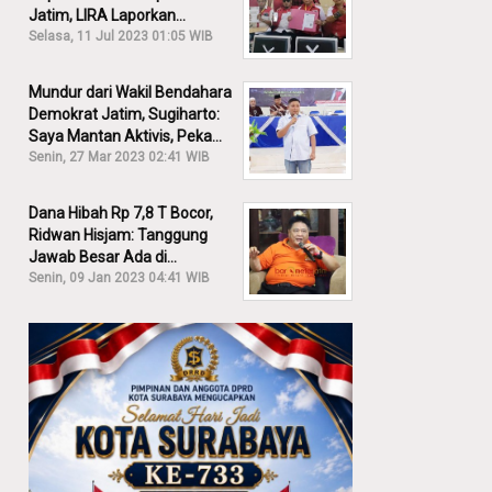
Jatim, LIRA Laporkan
Khofifah ke KPK: Dia Harus
Selasa, 11 Jul 2023 01:05 WIB
Bertanggung Jawab!
Mundur dari Wakil Bendahara
Demokrat Jatim, Sugiharto:
Saya Mantan Aktivis, Peka
Sekali Kalau Ada yang
Senin, 27 Mar 2023 02:41 WIB
Overlap!
Dana Hibah Rp 7,8 T Bocor,
Ridwan Hisjam: Tanggung
Jawab Besar Ada di
Pemprov, Bukan DPRD Jatim!
Senin, 09 Jan 2023 04:41 WIB