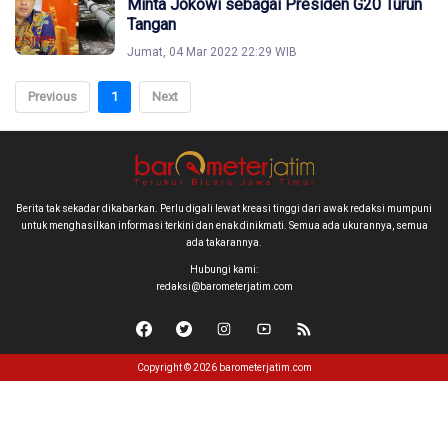
Minta Jokowi sebagai Presiden G20 Turun
Tangan
Jumat, 04 Mar 2022 22:29 WIB
Previous
1
Next
Berita tak sekadar dikabarkan. Perlu digali lewat kreasi tinggi dari awak redaksi mumpuni
untuk menghasilkan informasi terkini dan enak dinikmati. Semua ada ukurannya, semua
ada takarannya.
Hubungi kami:
redaksi@barometerjatim.com
Copyright © 2026 barometerjatim.com