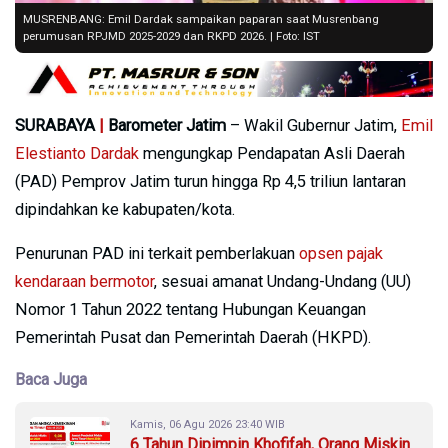
MUSRENBANG: Emil Dardak sampaikan paparan saat Musrenbang
perumusan RPJMD 2025-2029 dan RKPD 2026. | Foto: IST
SURABAYA
|
Barometer Jatim
– Wakil Gubernur Jatim,
Emil
Elestianto Dardak
mengungkap Pendapatan Asli Daerah
(PAD) Pemprov Jatim turun hingga Rp 4,5 triliun lantaran
dipindahkan ke kabupaten/kota.
Penurunan PAD ini terkait pemberlakuan
opsen pajak
kendaraan bermotor
, sesuai amanat Undang-Undang (UU)
Nomor 1 Tahun 2022 tentang Hubungan Keuangan
Pemerintah Pusat dan Pemerintah Daerah (HKPD).
Baca Juga
Kamis, 06 Agu 2026 23:40 WIB
6 Tahun Dipimpin Khofifah, Orang Miskin