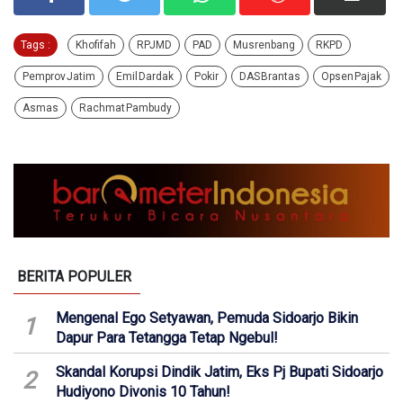
Tags :
Khofifah
RPJMD
PAD
Musrenbang
RKPD
Pemprov Jatim
Emil Dardak
Pokir
DAS Brantas
Opsen Pajak
Asmas
Rachmat Pambudy
BERITA POPULER
Mengenal Ego Setyawan, Pemuda Sidoarjo Bikin
1
Dapur Para Tetangga Tetap Ngebul!
Skandal Korupsi Dindik Jatim, Eks Pj Bupati Sidoarjo
2
Hudiyono Divonis 10 Tahun!