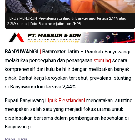
TERUS MENURUN: Prevalensi stunting di Banyuwangi tersisa 2,44% atau
2.269 kasus. | Foto: Barometerjatim.com/HPB
BANYUWANGI
|
Barometer Jatim
– Pemkab Banyuwangi
melakukan pencegahan dan penanganan
stunting
secara
komprehensif dari hulu ke hilir dengan melibatkan banyak
pihak. Berkat kerja keroyokan tersebut, prevalensi stunting
di Banyuwangi kini tersisa 2,44%.
Bupati Banyuwangi,
Ipuk Fiestiandani
mengatakan, stunting
merupakan salah satu yang menjadi fokus utama untuk
diselesaikan bersama dalam pembangunan kesehatan di
Banyuwangi.
Baca Juga