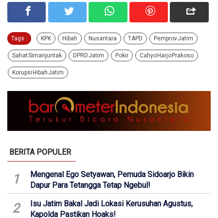
Tags :
KPK
Hibah
Nusantara
TAPD
Pemprov Jatim
Sahat Simanjuntak
DPRD Jatim
Pokir
Cahyo Harjo Prakoso
Korupsi Hibah Jatim
BERITA POPULER
Mengenal Ego Setyawan, Pemuda Sidoarjo Bikin
1
Dapur Para Tetangga Tetap Ngebul!
Isu Jatim Bakal Jadi Lokasi Kerusuhan Agustus,
2
Kapolda Pastikan Hoaks!