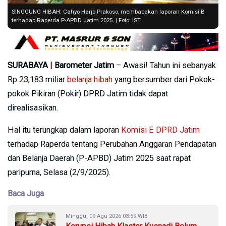
SINGGUNG HIBAH: Cahyo Harjo Prakoso, membacakan laporan Komisi B
terhadap Raperda P-APBD Jatim 2025. | Foto: IST
SURABAYA
|
Barometer Jatim
– Awasi! Tahun ini sebanyak
Rp 23,183 miliar
belanja hibah
yang bersumber dari Pokok-
pokok Pikiran (Pokir) DPRD Jatim tidak dapat
direalisasikan.
Hal itu terungkap dalam laporan
Komisi E DPRD Jatim
terhadap Raperda tentang Perubahan Anggaran Pendapatan
dan Belanja Daerah (P-APBD) Jatim 2025 saat rapat
paripurna, Selasa (2/9/2025).
Baca Juga
Minggu, 09 Agu 2026 03:59 WIB