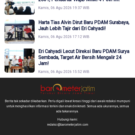
Kamis, 06 Agu 2026 19:37 WIB
Harta Tias Alvin Dirut Baru PDAM Surabaya,
Jauh Lebih Tajir dari Eri Cahyadi!
Kamis, 06 Agu 2026 17:12 WIB
Eri Cahyadi Lecut Direksi Baru PDAM Surya
Sembada, Target Air Bersih Mengalir 24
Jam!
Kamis, 06 Agu 2026 15:52 WIB
Berita tak sekadar dikabarkan. Perlu digali lewat kreasi tinggi dari awak redaksi mumpuni
untuk menghasilkan informasi terkini dan enak dinikmati. Semua ada ukurannya, semua
ada takarannya.
Hubungi kami:
redaksi@barometerjatim.com