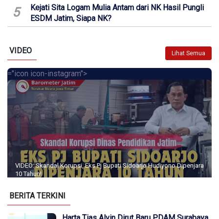
Kejati Sita Logam Mulia Antam dari NK Hasil Pungli
5
ESDM Jatim, Siapa NK?
VIDEO
Lihat Semua
="icon icon-instagram">
VIDEO: Skandal Korupsi, Eks Pj Bupati Sidoarjo Hudiyono Dipenjara
10 Tahun!
BERITA TERKINI
Harta Tias Alvin Dirut Baru PDAM Surabaya,