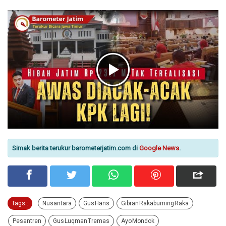
Simak berita terukur barometerjatim.com di
Google News
.
Tags :
Nusantara
Gus Hans
Gibran Rakabuming Raka
Pesantren
Gus Luqman Tremas
Ayo Mondok