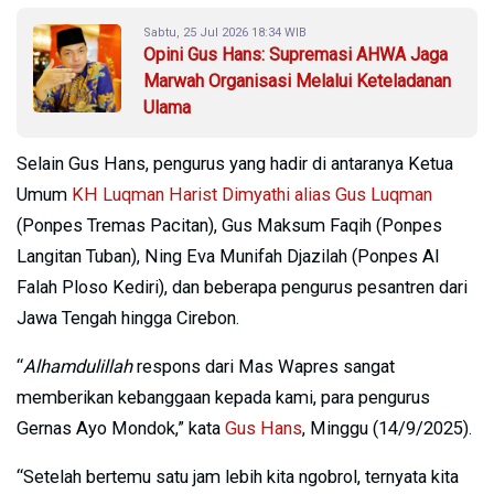
Sabtu, 25 Jul 2026 18:34 WIB
Opini Gus Hans: Supremasi AHWA Jaga
Marwah Organisasi Melalui Keteladanan
Ulama
Selain Gus Hans, pengurus yang hadir di antaranya Ketua
Umum
KH Luqman Harist Dimyathi alias Gus Luqman
(Ponpes Tremas Pacitan), Gus Maksum Faqih (Ponpes
Langitan Tuban), Ning Eva Munifah Djazilah (Ponpes Al
Falah Ploso Kediri), dan beberapa pengurus pesantren dari
Jawa Tengah hingga Cirebon.
“
Alhamdulillah
respons dari Mas Wapres sangat
memberikan kebanggaan kepada kami, para pengurus
Gernas Ayo Mondok,” kata
Gus Hans
, Minggu (14/9/2025).
“Setelah bertemu satu jam lebih kita ngobrol, ternyata kita