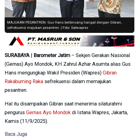
MAJUKAN PESANTREN: Gus Hans berbincang hangat dengan Gibran,
sefrekuensi majukan pesantren. | Foto: Satwapres
SURABAYA
|
Barometer Jatim
– Sekjen Gerakan Nasional
(Gernas) Ayo Mondok, KH Zahrul Azhar Asumta alias Gus
Hans mengungkap Wakil Presiden (Wapres)
Gibran
Rakabuming Raka
sefrekuensi dalam memajukan
pesantren.
Hal itu disampaikan Gibran saat menerima silaturahmi
pengurus
Gernas Ayo Mondok
di Istana Wapres, Jakarta,
Kamis (11/9/2025).
Baca Juga