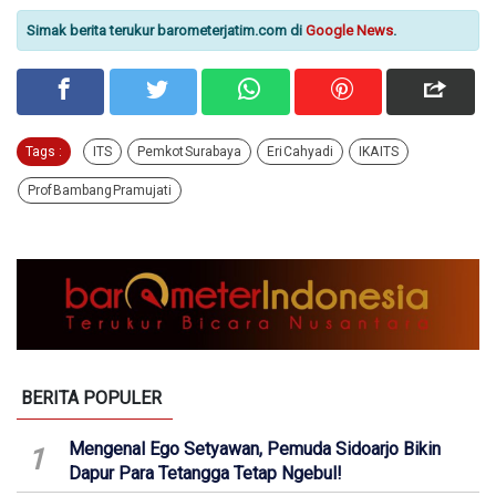
Simak berita terukur barometerjatim.com di
Google News
.
Tags :
ITS
Pemkot Surabaya
Eri Cahyadi
IKA ITS
Prof Bambang Pramujati
BERITA POPULER
Mengenal Ego Setyawan, Pemuda Sidoarjo Bikin
1
Dapur Para Tetangga Tetap Ngebul!