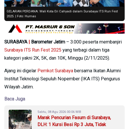
GELARAN PERDANA: Wali Kota Eri Cahyadi dalam Surabaya ITS Run Fest
2025. | Foto: Humas
SURABAYA
|
Barometer Jatim
– 3.000 peserta membanjiri
Surabaya ITS Run Fest 2025
yang terbagi dalam tiga
kategori yakni 2K, 5K, dan 10K, Minggu (2/11/2025).
Ajang ini digelar
Pemkot Surabaya
bersama Ikatan Alumni
Institut Teknologi Sepuluh Nopember (IKA ITS) Pengurus
Wilayah Jatim.
Baca Juga
Sabtu, 08 Agu 2026 00:06 WIB
Marak Pencurian Fasum di Surabaya,
DLH: 1 Kursi Besi Rp 3 Juta, Tidak