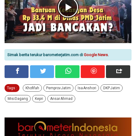
Simak berita terukur barometerjatim.com di
Google News
.
Tags :
Khofifah
Pemprov Jatim
Isa Anshori
DKP Jatim
Misi Dagang
Kepri
Ansar Ahmad