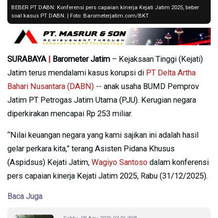
BEBER PT DABN: Konferensi pers capaian kinerja Kejati Jatim 2025, beber
soal kasus PT DABN. | Foto: Barometerjatim.com/BKT
SURABAYA
|
Barometer Jatim
– Kejaksaan Tinggi (Kejati)
Jatim terus mendalami kasus korupsi di
PT Delta Artha
Bahari Nusantara (DABN)
-- anak usaha BUMD Pemprov
Jatim PT Petrogas Jatim Utama (PJU). Kerugian negara
diperkirakan mencapai Rp 253 miliar.
“Nilai keuangan negara yang kami sajikan ini adalah hasil
gelar perkara kita,” terang Asisten Pidana Khusus
(Aspidsus) Kejati Jatim,
Wagiyo Santoso
dalam konferensi
pers capaian kinerja Kejati Jatim 2025, Rabu (31/12/2025).
Baca Juga