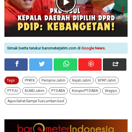
Simak berita terukur barometerjatim.com di
Google News
.
Tags :
PPATK
Pemprov Jatim
Kejati Jatim
BPKP Jatim
PT PJU
BUMD Jatim
PT DABN
Korupsi PT DABN
Wagiyo
Agus Sahat Sampe Tua Lumban Gaol