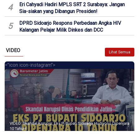
Eri Cahyadi Hadiri MPLS SRT 2 Surabaya: Jangan
4
Sia-siakan yang Dibangun Presiden!
DPRD Sidoarjo Respons Perbedaan Angka HIV
5
Kalangan Pelajar Milik Dinkes dan DCC
VIDEO
Lihat Semua
="icon icon-instagram">
VIDEO: Skandal Korupsi, Eks Pj Bupati Sidoarjo Hudiyono Dipenjara
10 Tahun!