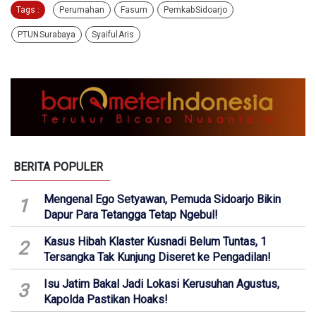
Tags :
Perumahan
Fasum
Pemkab Sidoarjo
PTUN Surabaya
Syaiful Aris
BERITA POPULER
Mengenal Ego Setyawan, Pemuda Sidoarjo Bikin
1
Dapur Para Tetangga Tetap Ngebul!
Kasus Hibah Klaster Kusnadi Belum Tuntas, 1
2
Tersangka Tak Kunjung Diseret ke Pengadilan!
Isu Jatim Bakal Jadi Lokasi Kerusuhan Agustus,
3
Kapolda Pastikan Hoaks!