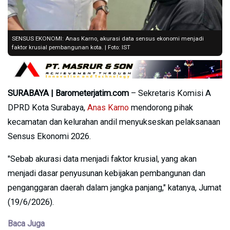
SENSUS EKONOMI: Anas Karno, akurasi data sensus ekonomi menjadi
faktor krusial pembangunan kota. | Foto: IST
SURABAYA | Barometerjatim.com
– Sekretaris Komisi A
DPRD Kota Surabaya,
Anas Karno
mendorong pihak
kecamatan dan kelurahan andil menyukseskan pelaksanaan
Sensus Ekonomi 2026.
"Sebab akurasi data menjadi faktor krusial, yang akan
menjadi dasar penyusunan kebijakan pembangunan dan
penganggaran daerah dalam jangka panjang," katanya, Jumat
(19/6/2026).
Baca Juga