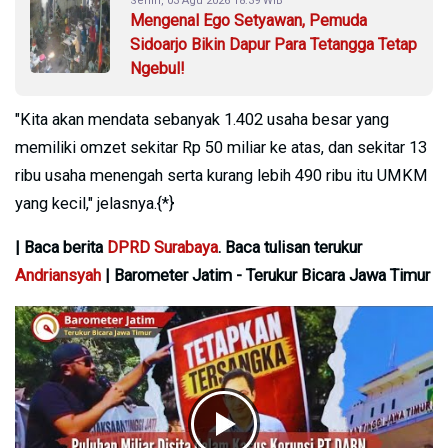
Senin, 03 Agu 2026 18:39 WIB
Mengenal Ego Setyawan, Pemuda
Sidoarjo Bikin Dapur Para Tetangga Tetap
Ngebul!
"Kita akan mendata sebanyak 1.402 usaha besar yang
memiliki omzet sekitar Rp 50 miliar ke atas, dan sekitar 13
ribu usaha menengah serta kurang lebih 490 ribu itu UMKM
yang kecil," jelasnya.{*}
| Baca berita
DPRD Surabaya
. Baca tulisan terukur
Andriansyah
| Barometer Jatim - Terukur Bicara Jawa Timur