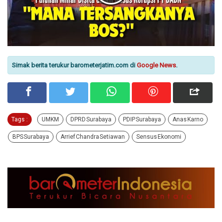
Simak berita terukur barometerjatim.com di
Google News
.
Tags :
UMKM
DPRD Surabaya
PDIP Surabaya
Anas Karno
BPS Surabaya
Arrief Chandra Setiawan
Sensus Ekonomi