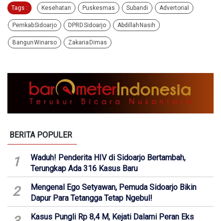
Tags :
Kesehatan
Puskesmas
Subandi
Advertorial
Pemkab Sidoarjo
DPRD Sidoarjo
Abdillah Nasih
Bangun Winarso
Zakaria Dimas
BERITA POPULER
Waduh! Penderita HIV di Sidoarjo Bertambah,
1
Terungkap Ada 316 Kasus Baru
Mengenal Ego Setyawan, Pemuda Sidoarjo Bikin
2
Dapur Para Tetangga Tetap Ngebul!
Kasus Pungli Rp 8,4 M, Kejati Dalami Peran Eks