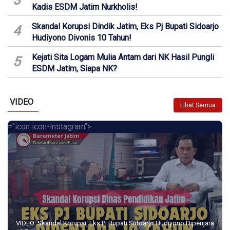
3
Kadis ESDM Jatim Nurkholis!
Skandal Korupsi Dindik Jatim, Eks Pj Bupati Sidoarjo
4
Hudiyono Divonis 10 Tahun!
Kejati Sita Logam Mulia Antam dari NK Hasil Pungli
5
ESDM Jatim, Siapa NK?
VIDEO
Lihat Semua
="icon icon-instagram">
VIDEO: Skandal Korupsi, Eks Pj Bupati Sidoarjo Hudiyono Dipenjara