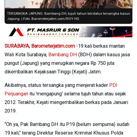
TERSANGKA JAPUNG: Bambang DH, tujuh tahun berstatus tersangka kasus
Japung. | Foto: Barometerjatim.com/ROY HS
SURABAYA,
Barometerjatim.com
-19 kali berkas mantan
Wali Kota Surabaya,
Bambang DH
(BDH) dalam kasus jasa
pungut (Japung) yang merugikan negara Rp 750 juta
dikembalikan Kejaksaan Tinggi (Kejati) Jatim.
Akibatnya, status tersangka yang menjerat kader
PDI
Perjuangan
itu 'mengapung' selama tujuh tahun atau sejak
2012. Terakhir, Kejati mengembalikan berkas pada Januari
2019.
"Oh ya, Pak Bambang DH itu P19 (belum sempurna) sudah
19 kali," terang Direktur Reserse Kriminal Khusus Polda