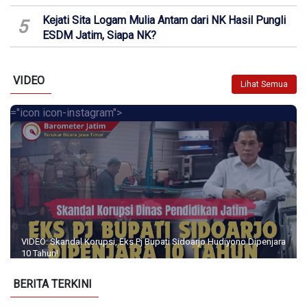
Kejati Sita Logam Mulia Antam dari NK Hasil Pungli
5
ESDM Jatim, Siapa NK?
VIDEO
Lihat Semua
="icon icon-instagram">
VIDEO: Skandal Korupsi, Eks Pj Bupati Sidoarjo Hudiyono Dipenjara
10 Tahun!
BERITA TERKINI