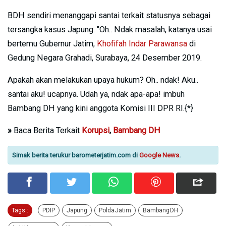
BDH sendiri menanggapi santai terkait statusnya sebagai
tersangka kasus Japung. "Oh.. Ndak masalah, katanya usai
bertemu Gubernur Jatim,
Khofifah Indar Parawansa
di
Gedung Negara Grahadi, Surabaya, 24 Desember 2019.
Apakah akan melakukan upaya hukum? Oh.. ndak! Aku..
santai aku! ucapnya. Udah ya, ndak apa-apa! imbuh
Bambang DH yang kini anggota Komisi III DPR RI.{*}
»
Baca Berita Terkait
Korupsi
,
Bambang DH
Simak berita terukur barometerjatim.com di
Google News
.
Tags :
PDIP
Japung
Polda Jatim
Bambang DH