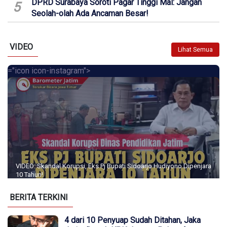
DPRD Surabaya Soroti Pagar Tinggi Mal: Jangan
5
Seolah-olah Ada Ancaman Besar!
VIDEO
Lihat Semua
="icon icon-instagram">
VIDEO: Skandal Korupsi, Eks Pj Bupati Sidoarjo Hudiyono Dipenjara
10 Tahun!
BERITA TERKINI
4 dari 10 Penyuap Sudah Ditahan, Jaka