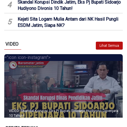
Skandal Korupsi Dindik Jatim, Eks Pj Bupati Sidoarjo
4
Hudiyono Divonis 10 Tahun!
Kejati Sita Logam Mulia Antam dari NK Hasil Pungli
5
ESDM Jatim, Siapa NK?
VIDEO
Lihat Semua
="icon icon-instagram">
VIDEO: Skandal Korupsi, Eks Pj Bupati Sidoarjo Hudiyono Dipenjara
10 Tahun!