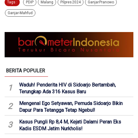
Tags :
PDIP
Malang
Pilpres 2024
Ganjar Pranowo
Ganjar-Mahfud
BERITA POPULER
Waduh! Penderita HIV di Sidoarjo Bertambah,
1
Terungkap Ada 316 Kasus Baru
Mengenal Ego Setyawan, Pemuda Sidoarjo Bikin
2
Dapur Para Tetangga Tetap Ngebul!
Kasus Pungli Rp 8,4 M, Kejati Dalami Peran Eks
3
Kadis ESDM Jatim Nurkholis!