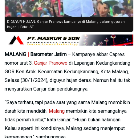
DIGUYUR HUJAN: Ganjar Pranowo kampanye di Malang dalam guyuran
hujan. | Foto: IST
MALANG
|
Barometer Jatim
– Kampanye akbar Capres
nomor urut 3,
Ganjar Pranowo
di Lapangan Kedungkandang
GOR Ken Arok, Kecamatan Kedungkandang, Kota Malang,
Selasa (30/1/2024), diguyur hujan deras. Namun hal itu tak
menyurutkan Ganjar dan pendukungnya.
“Saya terharu, tapi pada saat yang sama Malang membikin
darah kita mendidih.
Malang
membikin kita semangatnya
tidak pernah luntur,” kata Ganjar. “Hujan bukan halangan.
Kalau seperti ini kondisinya, Malang sedang menjemput
kemenangan,” sambungnnya.