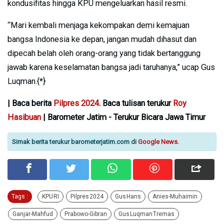
kondusifitas hingga KPU mengeluarkan hasil resmi.
“Mari kembali menjaga kekompakan demi kemajuan
bangsa Indonesia ke depan, jangan mudah dihasut dan
dipecah belah oleh orang-orang yang tidak bertanggung
jawab karena keselamatan bangsa jadi taruhanya,” ucap Gus
Luqman.{*}
| Baca berita
Pilpres 2024
. Baca tulisan terukur
Roy
Hasibuan
| Barometer Jatim - Terukur Bicara Jawa Timur
Simak berita terukur barometerjatim.com di
Google News
.
Tags :
KPU RI
Pilpres 2024
Gus Hans
Anies-Muhaimin
Ganjar-Mahfud
Prabowo-Gibran
Gus Luqman Tremas