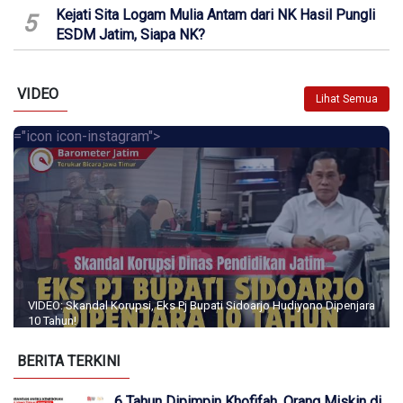
Kejati Sita Logam Mulia Antam dari NK Hasil Pungli
5
ESDM Jatim, Siapa NK?
VIDEO
Lihat Semua
="icon icon-instagram">
VIDEO: Skandal Korupsi, Eks Pj Bupati Sidoarjo Hudiyono Dipenjara
10 Tahun!
BERITA TERKINI
6 Tahun Dipimpin Khofifah, Orang Miskin di