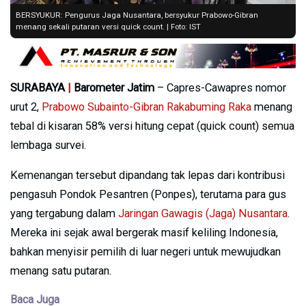
BERSYUKUR: Pengurus Jaga Nusantara, bersyukur Prabowo-Gibran
menang sekali putaran versi quick count. | Foto: IST
SURABAYA
|
Barometer Jatim
– Capres-Cawapres nomor
urut 2,
Prabowo Subainto-Gibran Rakabuming Raka
menang
tebal di kisaran 58% versi hitung cepat (quick count) semua
lembaga survei.
Kemenangan tersebut dipandang tak lepas dari kontribusi
pengasuh Pondok Pesantren (Ponpes), terutama para gus
yang tergabung dalam
Jaringan Gawagis (Jaga) Nusantara
.
Mereka ini sejak awal bergerak masif keliling Indonesia,
bahkan menyisir pemilih di luar negeri untuk mewujudkan
menang satu putaran.
Baca Juga