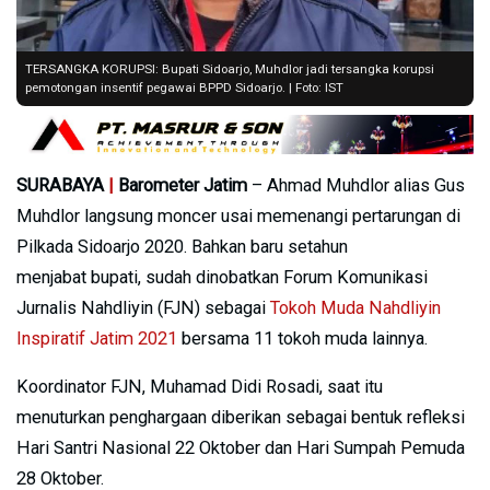
TERSANGKA KORUPSI: Bupati Sidoarjo, Muhdlor jadi tersangka korupsi
pemotongan insentif pegawai BPPD Sidoarjo. | Foto: IST
SURABAYA
|
Barometer Jatim
– Ahmad Muhdlor alias Gus
Muhdlor langsung moncer usai memenangi pertarungan di
Pilkada Sidoarjo 2020. Bahkan baru setahun
menjabat bupati, sudah dinobatkan Forum Komunikasi
Jurnalis Nahdliyin (FJN) sebagai
Tokoh Muda Nahdliyin
Inspiratif Jatim 2021
bersama 11 tokoh muda lainnya.
Koordinator FJN, Muhamad Didi Rosadi, saat itu
menuturkan penghargaan diberikan sebagai bentuk refleksi
Hari Santri Nasional 22 Oktober dan Hari Sumpah Pemuda
28 Oktober.