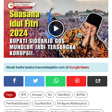
Simak berita terukur barometerjatim.com di
Google News
.
Tags :
KPK
Korupsi
NU
Nahdliyin
Ali Fikri
Pemkab Sidoarjo
Gus Muhdlor
KH Agoes Ali Masyhuri