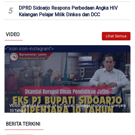
DPRD Sidoarjo Respons Perbedaan Angka HIV
5
Kalangan Pelajar Milik Dinkes dan DCC
VIDEO
Lihat Semua
="icon icon-instagram">
VIDEO: Skandal Korupsi, Eks Pj Bupati Sidoarjo Hudiyono Dipenjara
10 Tahun!
BERITA TERKINI