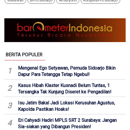
Siska Wati
BPPD Sidoarjo
Ari Suryono
Korupsi BPPD Sidoarjo
BERITA POPULER
Mengenal Ego Setyawan, Pemuda Sidoarjo Bikin
1
Dapur Para Tetangga Tetap Ngebul!
Kasus Hibah Klaster Kusnadi Belum Tuntas, 1
2
Tersangka Tak Kunjung Diseret ke Pengadilan!
Isu Jatim Bakal Jadi Lokasi Kerusuhan Agustus,
3
Kapolda Pastikan Hoaks!
Eri Cahyadi Hadiri MPLS SRT 2 Surabaya: Jangan
4
Sia-siakan yang Dibangun Presiden!