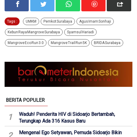
Tags :
UMKM
Pemkot Surabaya
Agus Imam Sonhaji
Kebun Raya Mangrove Surabaya
Syamsul Hariadi
Mangrove Eco Run 3.0
Mangrove Trail Run 5K
BRIDA Surabaya
BERITA POPULER
Waduh! Penderita HIV di Sidoarjo Bertambah,
1
Terungkap Ada 316 Kasus Baru
Mengenal Ego Setyawan, Pemuda Sidoarjo Bikin
2