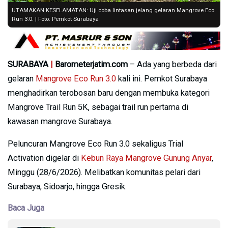
UTAMAKAN KESELAMATAN: Uji coba lintasan jelang gelaran Mangrove Eco
Run 3.0. | Foto: Pemkot Surabaya
SURABAYA
|
Barometerjatim.com
– Ada yang berbeda dari
gelaran
Mangrove Eco Run 3.0
kali ini. Pemkot Surabaya
menghadirkan terobosan baru dengan membuka kategori
Mangrove Trail Run 5K, sebagai trail run pertama di
kawasan mangrove Surabaya.
Peluncuran Mangrove Eco Run 3.0 sekaligus Trial
Activation digelar di
Kebun Raya Mangrove Gunung Anyar
,
Minggu (28/6/2026). Melibatkan komunitas pelari dari
Surabaya, Sidoarjo, hingga Gresik.
Baca Juga