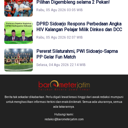
Pilihan Digembleng selama 2 Pekan!
Rabu, 05 Agu 2026 03:05 WIB
DPRD Sidoarjo Respons Perbedaan Angka
HIV Kalangan Pelajar Milik Dinkes dan DCC
Rabu, 05 Agu 2026 02:07 WIB
Pererat Silaturahmi, PWI Sidoarjo-Sapma
PP Gelar Fun Match
Selasa, 04 Agu 2026 22:14 WIB
Berita tak sekadar dikabarkan. Perlu digali lewat kreasi tinggi dari awak redaksi mumpuni
untuk menghasilkan informasi terkini dan enak dinikmati. Semua ada ukurannya, semua
ada takarannya.
Hubungi kami:
redaksi@barometerjatim.com