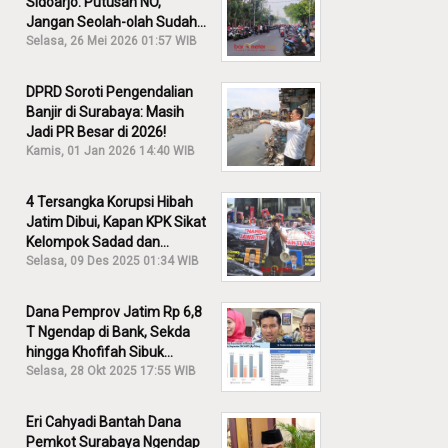
Sidoarjo: Putusan NO,
Jangan Seolah-olah Sudah
Menang!
Selasa, 26 Mei 2026 01:57 WIB
DPRD Soroti Pengendalian
Banjir di Surabaya: Masih
Jadi PR Besar di 2026!
Kamis, 01 Jan 2026 14:40 WIB
4 Tersangka Korupsi Hibah
Jatim Dibui, Kapan KPK Sikat
Kelompok Sadad dan
Iskandar?
Selasa, 09 Des 2025 01:34 WIB
Dana Pemprov Jatim Rp 6,8
T Ngendap di Bank, Sekda
hingga Khofifah Sibuk
Membantah!
Selasa, 28 Okt 2025 17:55 WIB
Eri Cahyadi Bantah Dana
Pemkot Surabaya Ngendap