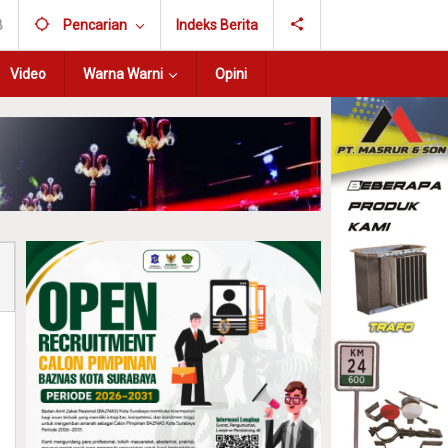
B
Pencarian
Indeks Berita
Video
Warna Warni
Opini