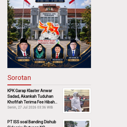
Sorotan
KPK Garap Klaster Anwar
Sadad, Akankah Tuduhan
Khofifah Terima Fee Hibah
30% Diusut?
Senin, 27 Jul 2026 03:36 WIB
PT ISS soal Banding Dishub