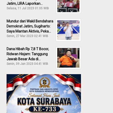
Jatim, LIRA Laporkan
Khofifah ke KPK: Dia Harus
Selasa, 11 Jul 2023 01:05 WIB
Bertanggung Jawab!
Mundur dari Wakil Bendahara
Demokrat Jatim, Sugiharto:
Saya Mantan Aktivis, Peka
Sekali Kalau Ada yang
Senin, 27 Mar 2023 02:41 WIB
Overlap!
Dana Hibah Rp 7,8 T Bocor,
Ridwan Hisjam: Tanggung
Jawab Besar Ada di
Pemprov, Bukan DPRD Jatim!
Senin, 09 Jan 2023 04:41 WIB