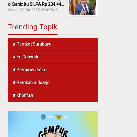
di Bank: Itu SiLPA Rp 234,44
M!
Senin, 27 Okt 2025 22:32 WIB
Trending Topik
# Pemkot Surabaya
# Eri Cahyadi
# Pemprov Jatim
# Pemkab Sidoarjo
# Khofifah