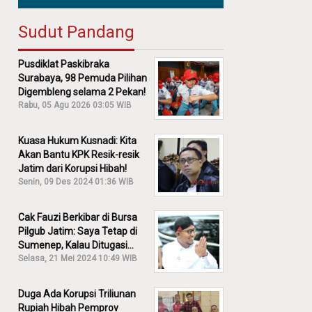
Sudut Pandang
Pusdiklat Paskibraka
Surabaya, 98 Pemuda Pilihan
Digembleng selama 2 Pekan!
Rabu, 05 Agu 2026 03:05 WIB
Kuasa Hukum Kusnadi: Kita
Akan Bantu KPK Resik-resik
Jatim dari Korupsi Hibah!
Senin, 09 Des 2024 01:36 WIB
Cak Fauzi Berkibar di Bursa
Pilgub Jatim: Saya Tetap di
Sumenep, Kalau Ditugasi
Partai Lain Cerita!
Selasa, 21 Mei 2024 10:49 WIB
Duga Ada Korupsi Triliunan
Rupiah Hibah Pemprov