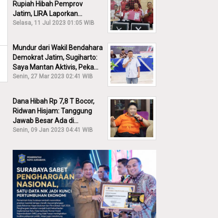
Rupiah Hibah Pemprov
Jatim, LIRA Laporkan
Khofifah ke KPK: Dia Harus
Selasa, 11 Jul 2023 01:05 WIB
Bertanggung Jawab!
Mundur dari Wakil Bendahara
Demokrat Jatim, Sugiharto:
Saya Mantan Aktivis, Peka
Sekali Kalau Ada yang
Senin, 27 Mar 2023 02:41 WIB
Overlap!
Dana Hibah Rp 7,8 T Bocor,
Ridwan Hisjam: Tanggung
Jawab Besar Ada di
Pemprov, Bukan DPRD Jatim!
Senin, 09 Jan 2023 04:41 WIB