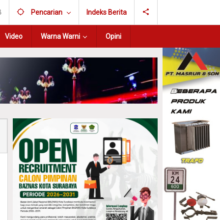
B
Pencarian
Indeks Berita
Video
Warna Warni
Opini