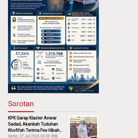
Sorotan
KPK Garap Klaster Anwar
Sadad, Akankah Tuduhan
Khofifah Terima Fee Hibah
30% Diusut?
Senin, 27 Jul 2026 03:36 WIB