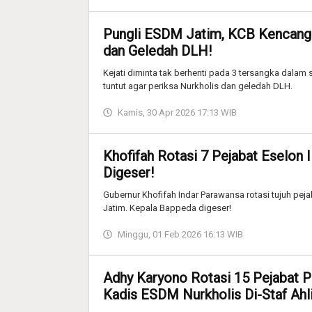
Pungli ESDM Jatim, KCB Kencang T
dan Geledah DLH!
Kejati diminta tak berhenti pada 3 tersangka dalam
tuntut agar periksa Nurkholis dan geledah DLH.
Kamis, 30 Apr 2026 17:13 WIB
Khofifah Rotasi 7 Pejabat Eselon
Digeser!
Gubernur Khofifah Indar Parawansa rotasi tujuh peja
Jatim. Kepala Bappeda digeser!
Minggu, 01 Feb 2026 16:13 WIB
Adhy Karyono Rotasi 15 Pejabat 
Kadis ESDM Nurkholis Di-Staf Ahl