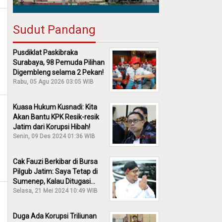
Sudut Pandang
Pusdiklat Paskibraka
Surabaya, 98 Pemuda Pilihan
Digembleng selama 2 Pekan!
Rabu, 05 Agu 2026 03:05 WIB
Kuasa Hukum Kusnadi: Kita
Akan Bantu KPK Resik-resik
Jatim dari Korupsi Hibah!
Senin, 09 Des 2024 01:36 WIB
Cak Fauzi Berkibar di Bursa
Pilgub Jatim: Saya Tetap di
Sumenep, Kalau Ditugasi
Partai Lain Cerita!
Selasa, 21 Mei 2024 10:49 WIB
Duga Ada Korupsi Triliunan