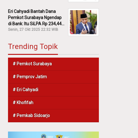
Eri Cahyadi Bantah Dana
Pemkot Surabaya Ngendap
di Bank: Itu SiLPA Rp 234,44
M!
Senin, 27 Okt 2025 22:32 WIB
Trending Topik
# Pemkot Surabaya
# Pemprov Jatim
# Eri Cahyadi
# Khofifah
# Pemkab Sidoarjo