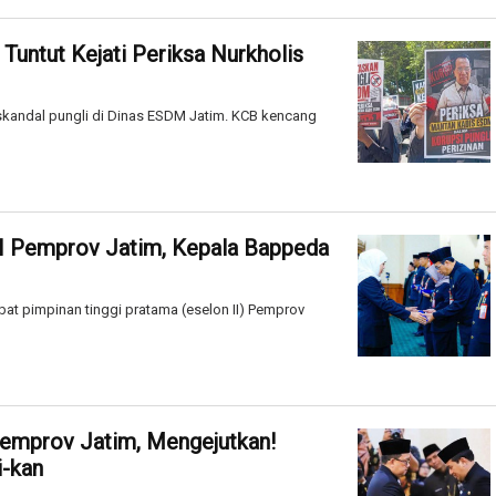
untut Kejati Periksa Nurkholis
 skandal pungli di Dinas ESDM Jatim. KCB kencang
 II Pemprov Jatim, Kepala Bappeda
bat pimpinan tinggi pratama (eselon II) Pemprov
Pemprov Jatim, Mengejutkan!
i-kan