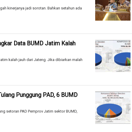
ngah kinerjanya jadi sorotan. Bahkan setahun ada
gkar Data BUMD Jatim Kalah
m kalah jauh dari Jateng. Jika dibiarkan malah
 Tulang Punggung PAD, 6 BUMD
ung setoran PAD Pemprov Jatim sektor BUMD,