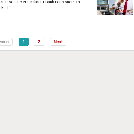
kan modal Rp 500 miliar PT Bank Perekonomian
kuliti.
vious
1
2
Next