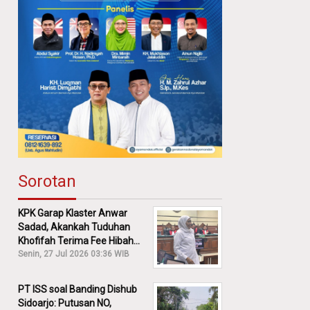
Sorotan
KPK Garap Klaster Anwar
Sadad, Akankah Tuduhan
Khofifah Terima Fee Hibah
30% Diusut?
Senin, 27 Jul 2026 03:36 WIB
PT ISS soal Banding Dishub
Sidoarjo: Putusan NO,