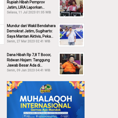
Rupiah Hibah Pemprov
Jatim, LIRA Laporkan
Khofifah ke KPK: Dia Harus
Selasa, 11 Jul 2023 01:05 WIB
Bertanggung Jawab!
Mundur dari Wakil Bendahara
Demokrat Jatim, Sugiharto:
Saya Mantan Aktivis, Peka
Sekali Kalau Ada yang
Senin, 27 Mar 2023 02:41 WIB
Overlap!
Dana Hibah Rp 7,8 T Bocor,
Ridwan Hisjam: Tanggung
Jawab Besar Ada di
Pemprov, Bukan DPRD Jatim!
Senin, 09 Jan 2023 04:41 WIB