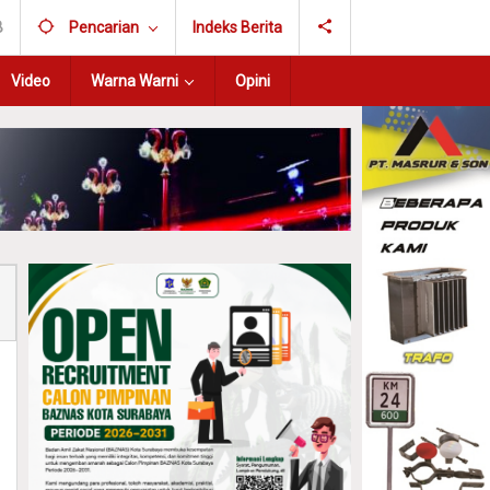
B
Pencarian
Indeks Berita
Video
Warna Warni
Opini