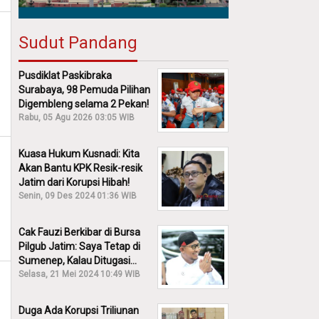
Sudut Pandang
Pusdiklat Paskibraka
Surabaya, 98 Pemuda Pilihan
Digembleng selama 2 Pekan!
Rabu, 05 Agu 2026 03:05 WIB
Kuasa Hukum Kusnadi: Kita
Akan Bantu KPK Resik-resik
Jatim dari Korupsi Hibah!
Senin, 09 Des 2024 01:36 WIB
Cak Fauzi Berkibar di Bursa
Pilgub Jatim: Saya Tetap di
Sumenep, Kalau Ditugasi
Partai Lain Cerita!
Selasa, 21 Mei 2024 10:49 WIB
Duga Ada Korupsi Triliunan