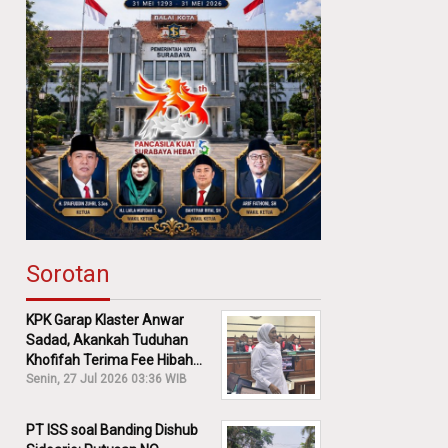
Sorotan
KPK Garap Klaster Anwar
Sadad, Akankah Tuduhan
Khofifah Terima Fee Hibah
30% Diusut?
Senin, 27 Jul 2026 03:36 WIB
PT ISS soal Banding Dishub