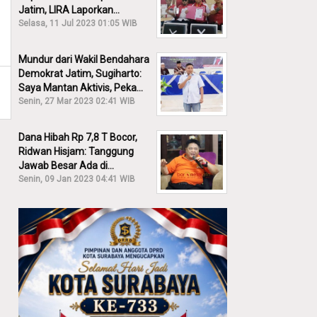
Jatim, LIRA Laporkan
Khofifah ke KPK: Dia Harus
Selasa, 11 Jul 2023 01:05 WIB
Bertanggung Jawab!
Mundur dari Wakil Bendahara
Demokrat Jatim, Sugiharto:
Saya Mantan Aktivis, Peka
Sekali Kalau Ada yang
Senin, 27 Mar 2023 02:41 WIB
Overlap!
Dana Hibah Rp 7,8 T Bocor,
Ridwan Hisjam: Tanggung
Jawab Besar Ada di
Pemprov, Bukan DPRD Jatim!
Senin, 09 Jan 2023 04:41 WIB