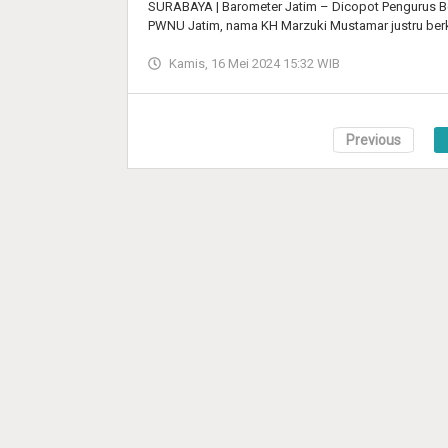
SURABAYA | Barometer Jatim – Dicopot Pengurus Be
PWNU Jatim, nama KH Marzuki Mustamar justru berk
Kamis, 16 Mei 2024 15:32 WIB
Previous