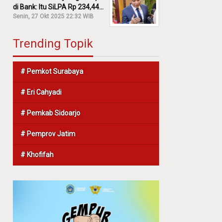
di Bank: Itu SiLPA Rp 234,44
M!
Senin, 27 Okt 2025 22:32 WIB
Trending Topik
# Pemkot Surabaya
# Eri Cahyadi
# Pemkab Sidoarjo
# Pemprov Jatim
# Khofifah