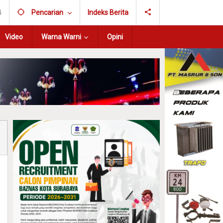
B
Pencarian
Indeks Berita
Video
Warna Warni
Opini