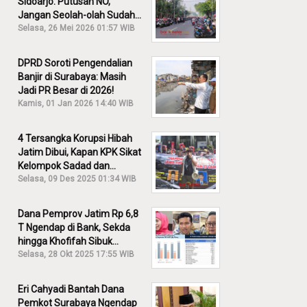
Sidoarjo: Putusan NO,
Jangan Seolah-olah Sudah
Menang!
Selasa, 26 Mei 2026 01:57 WIB
DPRD Soroti Pengendalian
Banjir di Surabaya: Masih
Jadi PR Besar di 2026!
Kamis, 01 Jan 2026 14:40 WIB
4 Tersangka Korupsi Hibah
Jatim Dibui, Kapan KPK Sikat
Kelompok Sadad dan
Iskandar?
Selasa, 09 Des 2025 01:34 WIB
Dana Pemprov Jatim Rp 6,8
T Ngendap di Bank, Sekda
hingga Khofifah Sibuk
Membantah!
Selasa, 28 Okt 2025 17:55 WIB
Eri Cahyadi Bantah Dana
Pemkot Surabaya Ngendap