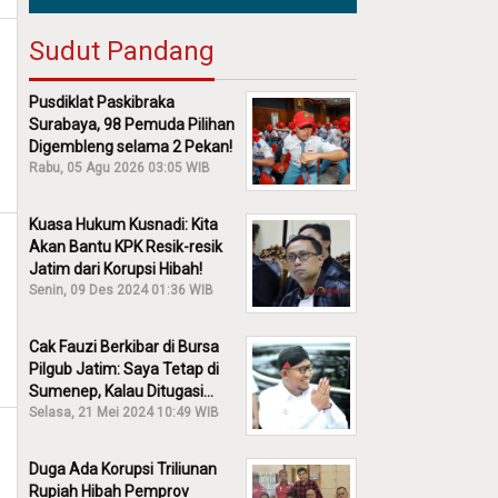
Sudut Pandang
Pusdiklat Paskibraka
Surabaya, 98 Pemuda Pilihan
Digembleng selama 2 Pekan!
Rabu, 05 Agu 2026 03:05 WIB
Kuasa Hukum Kusnadi: Kita
Akan Bantu KPK Resik-resik
Jatim dari Korupsi Hibah!
Senin, 09 Des 2024 01:36 WIB
Cak Fauzi Berkibar di Bursa
Pilgub Jatim: Saya Tetap di
Sumenep, Kalau Ditugasi
Partai Lain Cerita!
Selasa, 21 Mei 2024 10:49 WIB
Duga Ada Korupsi Triliunan
Rupiah Hibah Pemprov