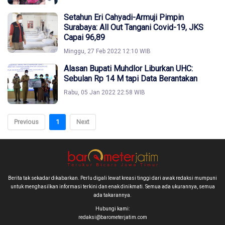
Setahun Eri Cahyadi-Armuji Pimpin
Surabaya: All Out Tangani Covid-19, JKS
Capai 96,89
Minggu, 27 Feb 2022 12:10 WIB
Alasan Bupati Muhdlor Liburkan UHC:
Sebulan Rp 14 M tapi Data Berantakan
Rabu, 05 Jan 2022 22:58 WIB
Previous
1
Next
Berita tak sekadar dikabarkan. Perlu digali lewat kreasi tinggi dari awak redaksi mumpuni
untuk menghasilkan informasi terkini dan enak dinikmati. Semua ada ukurannya, semua
ada takarannya.
Hubungi kami:
redaksi@barometerjatim.com