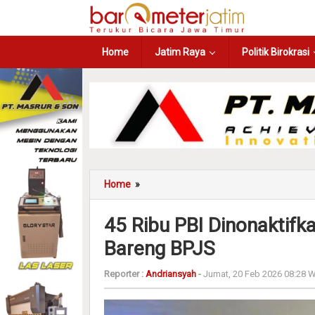
Home
Jatim Raya
Politik Birokrasi
Home
»
45 Ribu PBI Dinonaktifk
Bareng BPJS
Reporter :
Andriansyah
-
Jumat, 20 Feb 2026 08:28 