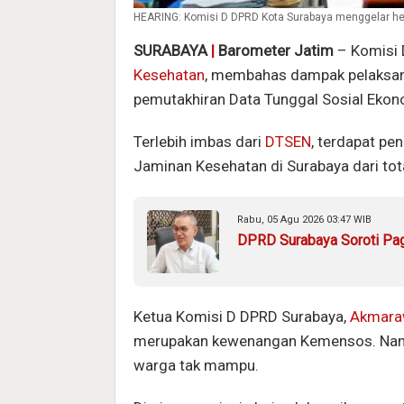
HEARING: Komisi D DPRD Kota Surabaya menggelar hea
SURABAYA
|
Barometer Jatim
– Komisi 
Kesehatan
, membahas dampak pelaksan
pemutakhiran Data Tunggal Sosial Ekon
Terlebih imbas dari
DTSEN
, terdapat pe
Jaminan Kesehatan di Surabaya dari total
Rabu, 05 Agu 2026 03:47 WIB
DPRD Surabaya Soroti Pag
Ketua Komisi D DPRD Surabaya,
Akmaraw
merupakan kewenangan Kemensos. Namu
warga tak mampu.