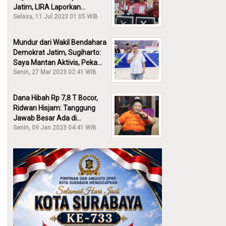
Jatim, LIRA Laporkan
Khofifah ke KPK: Dia Harus
Selasa, 11 Jul 2023 01:05 WIB
Bertanggung Jawab!
Mundur dari Wakil Bendahara
Demokrat Jatim, Sugiharto:
Saya Mantan Aktivis, Peka
Sekali Kalau Ada yang
Senin, 27 Mar 2023 02:41 WIB
Overlap!
Dana Hibah Rp 7,8 T Bocor,
Ridwan Hisjam: Tanggung
Jawab Besar Ada di
Pemprov, Bukan DPRD Jatim!
Senin, 09 Jan 2023 04:41 WIB