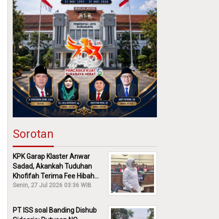
Sorotan
KPK Garap Klaster Anwar
Sadad, Akankah Tuduhan
Khofifah Terima Fee Hibah
30% Diusut?
Senin, 27 Jul 2026 03:36 WIB
PT ISS soal Banding Dishub