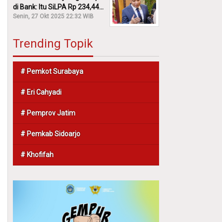
di Bank: Itu SiLPA Rp 234,44
M!
Senin, 27 Okt 2025 22:32 WIB
Trending Topik
# Pemkot Surabaya
# Eri Cahyadi
# Pemprov Jatim
# Pemkab Sidoarjo
# Khofifah