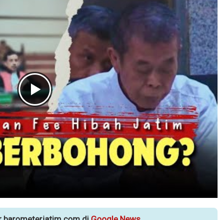
ur barometerjatim.com di
Google News
.