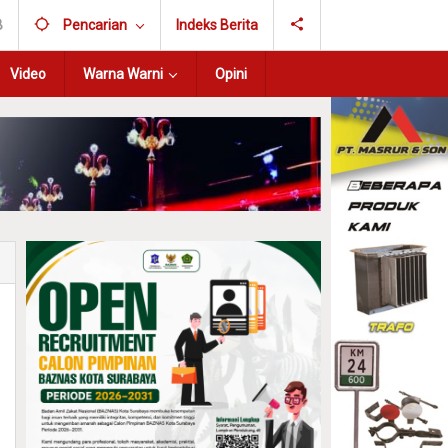
B
Pencarian
Indeks Berita
Video
Warna Warni
Opini