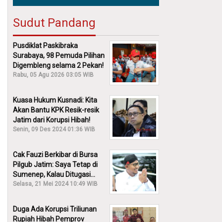
Sudut Pandang
Pusdiklat Paskibraka
Surabaya, 98 Pemuda Pilihan
Digembleng selama 2 Pekan!
Rabu, 05 Agu 2026 03:05 WIB
Kuasa Hukum Kusnadi: Kita
Akan Bantu KPK Resik-resik
Jatim dari Korupsi Hibah!
Senin, 09 Des 2024 01:36 WIB
Cak Fauzi Berkibar di Bursa
Pilgub Jatim: Saya Tetap di
Sumenep, Kalau Ditugasi
Partai Lain Cerita!
Selasa, 21 Mei 2024 10:49 WIB
Duga Ada Korupsi Triliunan
Rupiah Hibah Pemprov