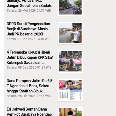
Sidoarjo: Putusan NO,
Jangan Seolah-olah Sudah
Menang!
Selasa, 26 Mei 2026 01:57 WIB
DPRD Soroti Pengendalian
Banjir di Surabaya: Masih
Jadi PR Besar di 2026!
Kamis, 01 Jan 2026 14:40 WIB
4 Tersangka Korupsi Hibah
Jatim Dibui, Kapan KPK Sikat
Kelompok Sadad dan
Iskandar?
Selasa, 09 Des 2025 01:34 WIB
Dana Pemprov Jatim Rp 6,8
T Ngendap di Bank, Sekda
hingga Khofifah Sibuk
Membantah!
Selasa, 28 Okt 2025 17:55 WIB
Eri Cahyadi Bantah Dana
Pemkot Surabaya Ngendap