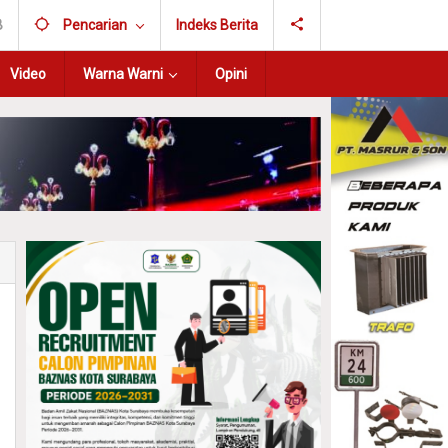
B
Pencarian
Indeks Berita
Video
Warna Warni
Opini