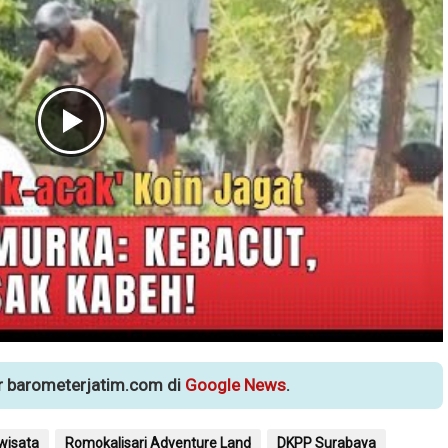
ur barometerjatim.com di
Google News
.
wisata
Romokalisari Adventure Land
DKPP Surabaya