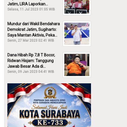
Jatim, LIRA Laporkan
Khofifah ke KPK: Dia Harus
Selasa, 11 Jul 2023 01:05 WIB
Bertanggung Jawab!
Mundur dari Wakil Bendahara
Demokrat Jatim, Sugiharto:
Saya Mantan Aktivis, Peka
Sekali Kalau Ada yang
Senin, 27 Mar 2023 02:41 WIB
Overlap!
Dana Hibah Rp 7,8 T Bocor,
Ridwan Hisjam: Tanggung
Jawab Besar Ada di
Pemprov, Bukan DPRD Jatim!
Senin, 09 Jan 2023 04:41 WIB