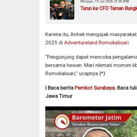
Minggu, 19 Jul 2026 21:05 WIB
Turun ke CFD Taman Bungku
Karena itu, Antiek mengajak masyarakat
2025 di
Adventureland Romokalisari
.
“Pengunjung dapat mencoba pengalama
bersama hewan. Mari nikmati momen lib
Romokalisari,” ucapnya.{*}
| Baca berita
Pemkot Surabaya
. Baca tul
Jawa Timur