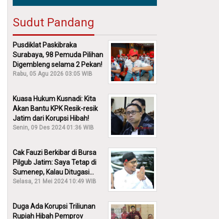
Sudut Pandang
Pusdiklat Paskibraka
Surabaya, 98 Pemuda Pilihan
Digembleng selama 2 Pekan!
Rabu, 05 Agu 2026 03:05 WIB
Kuasa Hukum Kusnadi: Kita
Akan Bantu KPK Resik-resik
Jatim dari Korupsi Hibah!
Senin, 09 Des 2024 01:36 WIB
Cak Fauzi Berkibar di Bursa
Pilgub Jatim: Saya Tetap di
Sumenep, Kalau Ditugasi
Partai Lain Cerita!
Selasa, 21 Mei 2024 10:49 WIB
Duga Ada Korupsi Triliunan
Rupiah Hibah Pemprov