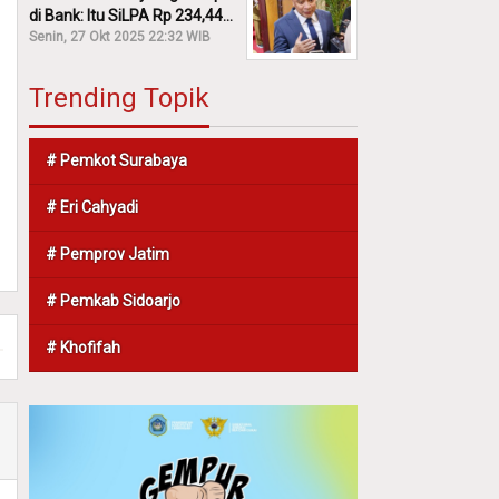
di Bank: Itu SiLPA Rp 234,44
M!
Senin, 27 Okt 2025 22:32 WIB
Trending Topik
# Pemkot Surabaya
# Eri Cahyadi
# Pemprov Jatim
# Pemkab Sidoarjo
# Khofifah