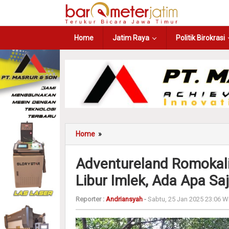
Home
Jatim Raya
Politik Birokrasi
Home
»
Adventureland Romokal
Libur Imlek, Ada Apa Sa
Reporter :
Andriansyah
-
Sabtu, 25 Jan 2025 23:06 W