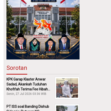
Sorotan
KPK Garap Klaster Anwar
Sadad, Akankah Tuduhan
Khofifah Terima Fee Hibah
30% Diusut?
Senin, 27 Jul 2026 03:36 WIB
PT ISS soal Banding Dishub