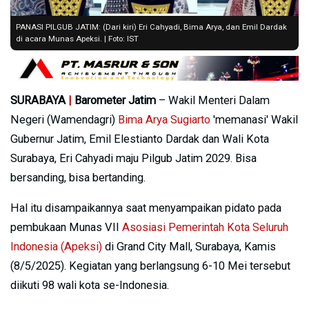
PANASI PILGUB JATIM: (Dari kiri) Eri Cahyadi, Bima Arya, dan Emil Dardak
di acara Munas Apeksi. | Foto: IST
SURABAYA
|
Barometer Jatim
– Wakil Menteri Dalam
Negeri (Wamendagri)
Bima Arya Sugiarto
'memanasi' Wakil
Gubernur Jatim, Emil Elestianto Dardak dan Wali Kota
Surabaya, Eri Cahyadi maju Pilgub Jatim 2029. Bisa
bersanding, bisa bertanding.
Hal itu disampaikannya saat menyampaikan pidato pada
pembukaan Munas VII
Asosiasi Pemerintah Kota Seluruh
Indonesia (Apeksi)
di Grand City Mall, Surabaya, Kamis
(8/5/2025). Kegiatan yang berlangsung 6-10 Mei tersebut
diikuti 98 wali kota se-Indonesia.