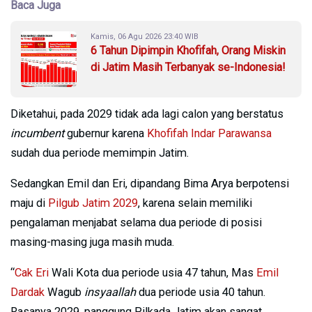
Baca Juga
Kamis, 06 Agu 2026 23:40 WIB
6 Tahun Dipimpin Khofifah, Orang Miskin
di Jatim Masih Terbanyak se-Indonesia!
Diketahui, pada 2029 tidak ada lagi calon yang berstatus
incumbent
gubernur karena
Khofifah Indar Parawansa
sudah dua periode memimpin Jatim.
Sedangkan Emil dan Eri, dipandang Bima Arya berpotensi
maju di
Pilgub Jatim 2029
, karena selain memiliki
pengalaman menjabat selama dua periode di posisi
masing-masing juga masih muda.
“
Cak Eri
Wali Kota dua periode usia 47 tahun, Mas
Emil
Dardak
Wagub
insyaallah
dua periode usia 40 tahun.
Rasanya 2029, panggung Pilkada Jatim akan sangat