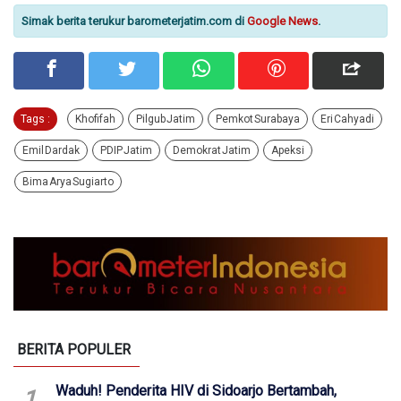
Simak berita terukur barometerjatim.com di
Google News
.
Tags :
Khofifah
Pilgub Jatim
Pemkot Surabaya
Eri Cahyadi
Emil Dardak
PDIP Jatim
Demokrat Jatim
Apeksi
Bima Arya Sugiarto
BERITA POPULER
Waduh! Penderita HIV di Sidoarjo Bertambah,
1