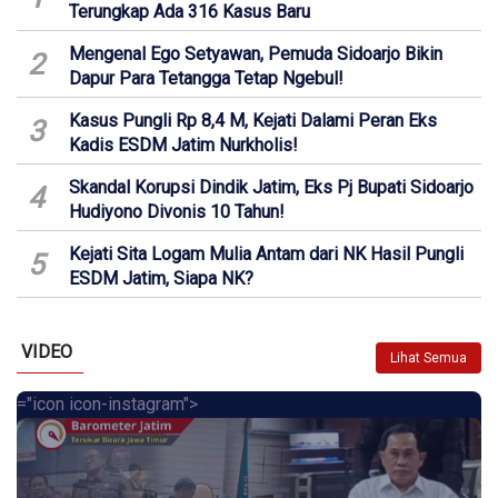
Terungkap Ada 316 Kasus Baru
Mengenal Ego Setyawan, Pemuda Sidoarjo Bikin
2
Dapur Para Tetangga Tetap Ngebul!
Kasus Pungli Rp 8,4 M, Kejati Dalami Peran Eks
3
Kadis ESDM Jatim Nurkholis!
Skandal Korupsi Dindik Jatim, Eks Pj Bupati Sidoarjo
4
Hudiyono Divonis 10 Tahun!
Kejati Sita Logam Mulia Antam dari NK Hasil Pungli
5
ESDM Jatim, Siapa NK?
VIDEO
Lihat Semua
="icon icon-instagram">