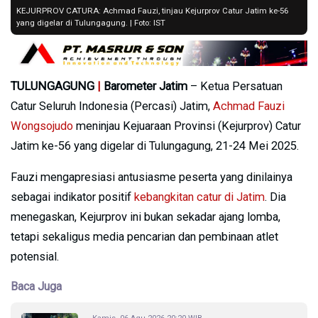
KEJURPROV CATURA: Achmad Fauzi, tinjau Kejurprov Catur Jatim ke-56
yang digelar di Tulungagung. | Foto: IST
TULUNGAGUNG
|
Barometer Jatim
– Ketua Persatuan
Catur Seluruh Indonesia (Percasi) Jatim,
Achmad Fauzi
Wongsojudo
meninjau Kejuaraan Provinsi (Kejurprov) Catur
Jatim ke-56 yang digelar di Tulungagung, 21-24 Mei 2025.
Fauzi mengapresiasi antusiasme peserta yang dinilainya
sebagai indikator positif
kebangkitan catur di Jatim
. Dia
menegaskan, Kejurprov ini bukan sekadar ajang lomba,
tetapi sekaligus media pencarian dan pembinaan atlet
potensial.
Baca Juga