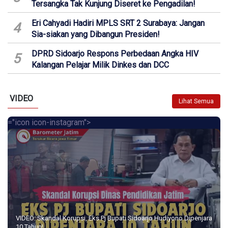
Tersangka Tak Kunjung Diseret ke Pengadilan!
Eri Cahyadi Hadiri MPLS SRT 2 Surabaya: Jangan
4
Sia-siakan yang Dibangun Presiden!
DPRD Sidoarjo Respons Perbedaan Angka HIV
5
Kalangan Pelajar Milik Dinkes dan DCC
VIDEO
Lihat Semua
="icon icon-instagram">
VIDEO: Skandal Korupsi, Eks Pj Bupati Sidoarjo Hudiyono Dipenjara
10 Tahun!