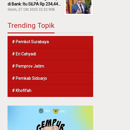
di Bank: Itu SiLPA Rp 234,44
M!
Senin, 27 Okt 2025 22:32 WIB
Trending Topik
# Pemkot Surabaya
# Eri Cahyadi
# Pemprov Jatim
# Pemkab Sidoarjo
# Khofifah