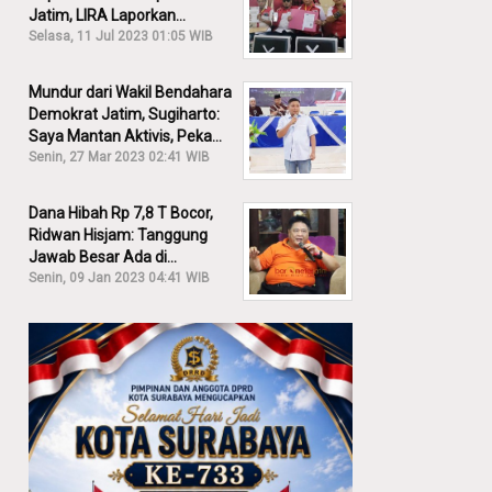
Jatim, LIRA Laporkan
Khofifah ke KPK: Dia Harus
Selasa, 11 Jul 2023 01:05 WIB
Bertanggung Jawab!
Mundur dari Wakil Bendahara
Demokrat Jatim, Sugiharto:
Saya Mantan Aktivis, Peka
Sekali Kalau Ada yang
Senin, 27 Mar 2023 02:41 WIB
Overlap!
Dana Hibah Rp 7,8 T Bocor,
Ridwan Hisjam: Tanggung
Jawab Besar Ada di
Pemprov, Bukan DPRD Jatim!
Senin, 09 Jan 2023 04:41 WIB