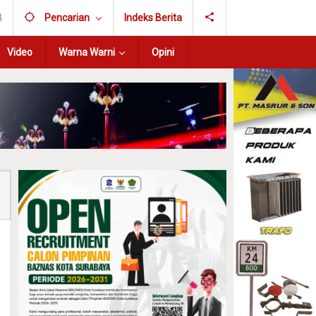
B
Pencarian
Indeks Berita
Video
Warna Warni
Opini