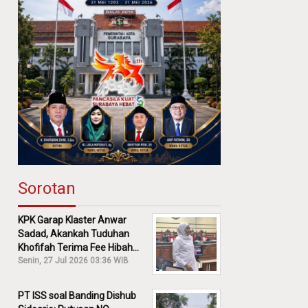
Sorotan
KPK Garap Klaster Anwar
Sadad, Akankah Tuduhan
Khofifah Terima Fee Hibah
30% Diusut?
Senin, 27 Jul 2026 03:36 WIB
PT ISS soal Banding Dishub