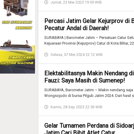
Jumat, 23 Mei 2025 19:59 WIB
Percasi Jatim Gelar Kejurprov di B
Pecatur Andal di Daerah!
SURABAYA | Barometer Jatim – Persatuan Catur Selu
Kejuaraan Provinsi (Kejurprov) Catur di Kota Blitar, 2
Selasa, 07 Mei 2024 22:12 WIB
Elektabilitasnya Makin Nendang di
Fauzi: Saya Masih di Sumenep!
SURABAYA, Barometer Jatim – Makin nendang saja 
Wongsojudo di bursa Pilgub Jatim 2024. Dari hasil s
Kamis, 28 Sep 2023 22:56 WIB
Gelar Turnamen Perdana di Sidoarjo
Jatim Cari Bibit Atlet Catur