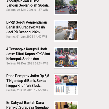
Sidoarjo: Putusan NO,
Jangan Seolah-olah Sudah
Menang!
Selasa, 26 Mei 2026 01:57 WIB
DPRD Soroti Pengendalian
Banjir di Surabaya: Masih
Jadi PR Besar di 2026!
Kamis, 01 Jan 2026 14:40 WIB
4 Tersangka Korupsi Hibah
Jatim Dibui, Kapan KPK Sikat
Kelompok Sadad dan
Iskandar?
Selasa, 09 Des 2025 01:34 WIB
Dana Pemprov Jatim Rp 6,8
T Ngendap di Bank, Sekda
hingga Khofifah Sibuk
Membantah!
Selasa, 28 Okt 2025 17:55 WIB
Eri Cahyadi Bantah Dana
Pemkot Surabaya Ngendap