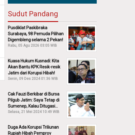
Sudut Pandang
Pusdiklat Paskibraka
Surabaya, 98 Pemuda Pilihan
Digembleng selama 2 Pekan!
Rabu, 05 Agu 2026 03:05 WIB
Kuasa Hukum Kusnadi: Kita
Akan Bantu KPK Resik-resik
Jatim dari Korupsi Hibah!
Senin, 09 Des 2024 01:36 WIB
Cak Fauzi Berkibar di Bursa
Pilgub Jatim: Saya Tetap di
Sumenep, Kalau Ditugasi
Partai Lain Cerita!
Selasa, 21 Mei 2024 10:49 WIB
Duga Ada Korupsi Triliunan
Rupiah Hibah Pemprov