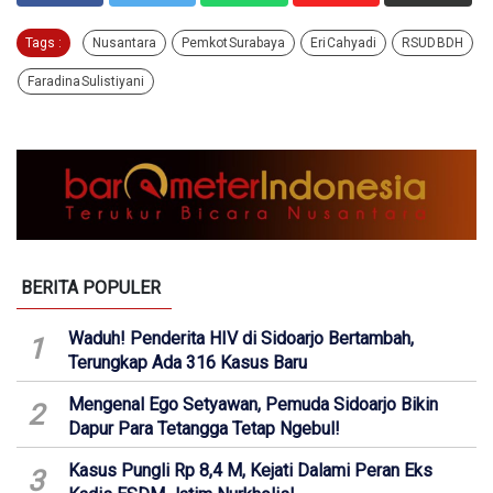
Tags :
Nusantara
Pemkot Surabaya
Eri Cahyadi
RSUD BDH
Faradina Sulistiyani
BERITA POPULER
Waduh! Penderita HIV di Sidoarjo Bertambah,
1
Terungkap Ada 316 Kasus Baru
Mengenal Ego Setyawan, Pemuda Sidoarjo Bikin
2
Dapur Para Tetangga Tetap Ngebul!
Kasus Pungli Rp 8,4 M, Kejati Dalami Peran Eks
3