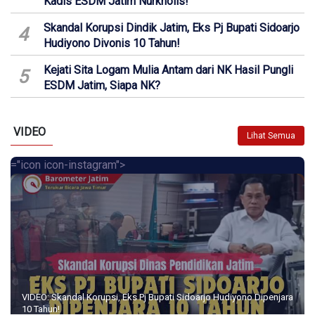
Kadis ESDM Jatim Nurkholis!
Skandal Korupsi Dindik Jatim, Eks Pj Bupati Sidoarjo
4
Hudiyono Divonis 10 Tahun!
Kejati Sita Logam Mulia Antam dari NK Hasil Pungli
5
ESDM Jatim, Siapa NK?
VIDEO
Lihat Semua
="icon icon-instagram">
VIDEO: Skandal Korupsi, Eks Pj Bupati Sidoarjo Hudiyono Dipenjara
10 Tahun!