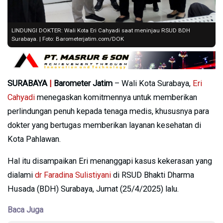
LINDUNGI DOKTER: Wali Kota Eri Cahyadi saat meninjau RSUD BDH
Surabaya. | Foto: Barometerjatim.com/DOK
SURABAYA
|
Barometer Jatim
– Wali Kota Surabaya,
Eri
Cahyadi
menegaskan komitmennya untuk memberikan
perlindungan penuh kepada tenaga medis, khususnya para
dokter yang bertugas memberikan layanan kesehatan di
Kota Pahlawan.
Hal itu disampaikan Eri menanggapi kasus kekerasan yang
dialami
dr Faradina Sulistiyani
di RSUD Bhakti Dharma
Husada (BDH) Surabaya, Jumat (25/4/2025) lalu.
Baca Juga