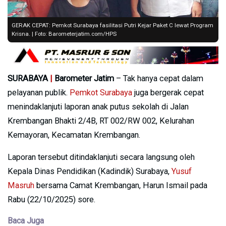
GERAK CEPAT: Pemkot Surabaya fasilitasi Putri Kejar Paket C lewat Program
Krisna. | Foto: Barometerjatim.com/HPS
SURABAYA
|
Barometer Jatim
– Tak hanya cepat dalam
pelayanan publik.
Pemkot Surabaya
juga bergerak cepat
menindaklanjuti laporan anak putus sekolah di Jalan
Krembangan Bhakti 2/4B, RT 002/RW 002, Kelurahan
Kemayoran, Kecamatan Krembangan.
Laporan tersebut ditindaklanjuti secara langsung oleh
Kepala Dinas Pendidikan (Kadindik) Surabaya,
Yusuf
Masruh
bersama Camat Krembangan, Harun Ismail pada
Rabu (22/10/2025) sore.
Baca Juga