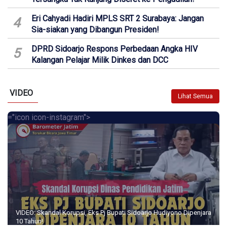
Eri Cahyadi Hadiri MPLS SRT 2 Surabaya: Jangan
4
Sia-siakan yang Dibangun Presiden!
DPRD Sidoarjo Respons Perbedaan Angka HIV
5
Kalangan Pelajar Milik Dinkes dan DCC
VIDEO
Lihat Semua
="icon icon-instagram">
VIDEO: Skandal Korupsi, Eks Pj Bupati Sidoarjo Hudiyono Dipenjara
10 Tahun!