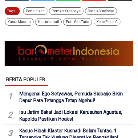
Tags :
Pendidikan
Pemkot Surabaya
Dindik Surabaya
Yusuf Masruh
Harun Ismail
Putri Gita Taria
Kejar Paket C
BERITA POPULER
Mengenal Ego Setyawan, Pemuda Sidoarjo Bikin
1
Dapur Para Tetangga Tetap Ngebul!
Isu Jatim Bakal Jadi Lokasi Kerusuhan Agustus,
2
Kapolda Pastikan Hoaks!
Kasus Hibah Klaster Kusnadi Belum Tuntas, 1
3
Tersangka Tak Kunjung Diseret ke Pengadilan!