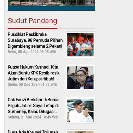
Sudut Pandang
Pusdiklat Paskibraka
Surabaya, 98 Pemuda Pilihan
Digembleng selama 2 Pekan!
Rabu, 05 Agu 2026 03:05 WIB
Kuasa Hukum Kusnadi: Kita
Akan Bantu KPK Resik-resik
Jatim dari Korupsi Hibah!
Senin, 09 Des 2024 01:36 WIB
Cak Fauzi Berkibar di Bursa
Pilgub Jatim: Saya Tetap di
Sumenep, Kalau Ditugasi
Partai Lain Cerita!
Selasa, 21 Mei 2024 10:49 WIB
Duga Ada Korupsi Triliunan