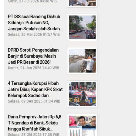
30% Diusut?
Senin, 27 Jul 2026 03:36 WIB
PT ISS soal Banding Dishub
Sidoarjo: Putusan NO,
Jangan Seolah-olah Sudah
Menang!
Selasa, 26 Mei 2026 01:57 WIB
DPRD Soroti Pengendalian
Banjir di Surabaya: Masih
Jadi PR Besar di 2026!
Kamis, 01 Jan 2026 14:40 WIB
4 Tersangka Korupsi Hibah
Jatim Dibui, Kapan KPK Sikat
Kelompok Sadad dan
Iskandar?
Selasa, 09 Des 2025 01:34 WIB
Dana Pemprov Jatim Rp 6,8
T Ngendap di Bank, Sekda
hingga Khofifah Sibuk
Membantah!
Selasa, 28 Okt 2025 17:55 WIB