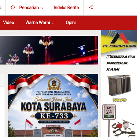
B
Pencarian
Indeks Berita
Video
Warna Warni
Opini