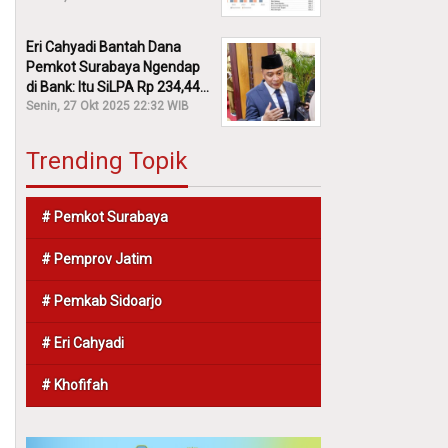
Eri Cahyadi Bantah Dana
Pemkot Surabaya Ngendap
di Bank: Itu SiLPA Rp 234,44
M!
Senin, 27 Okt 2025 22:32 WIB
Trending Topik
# Pemkot Surabaya
# Pemprov Jatim
# Pemkab Sidoarjo
# Eri Cahyadi
# Khofifah