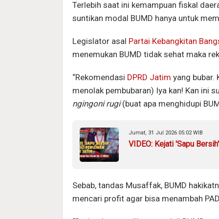
Terlebih saat ini kemampuan fiskal dae
suntikan modal BUMD hanya untuk memb
Legislator asal
Partai Kebangkitan Bang
menemukan BUMD tidak sehat maka rek
“Rekomendasi
DPRD Jatim
yang bubar. 
menolak pembubaran) Iya kan! Kan ini su
ngingoni rugi
(buat apa menghidupi BUMD
Jumat, 31 Jul 2026 05:02 WIB
VIDEO: Kejati 'Sapu Bersih
Sebab, tandas Musaffak, BUMD hakikatn
mencari profit agar bisa menambah PAD