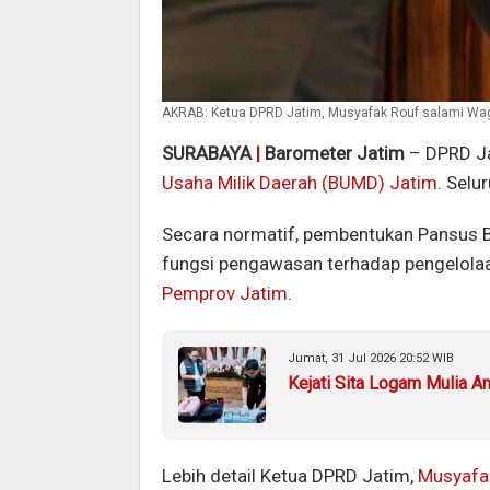
AKRAB: Ketua DPRD Jatim, Musyafak Rouf salami Wagub
SURABAYA
|
Barometer Jatim
– DPRD Ja
Usaha Milik Daerah (BUMD) Jatim
. Selu
Secara normatif, pembentukan Pansus
fungsi pengawasan terhadap pengelolaa
Pemprov Jatim
.
Jumat, 31 Jul 2026 20:52 WIB
Kejati Sita Logam Mulia A
Lebih detail Ketua DPRD Jatim,
Musyafa