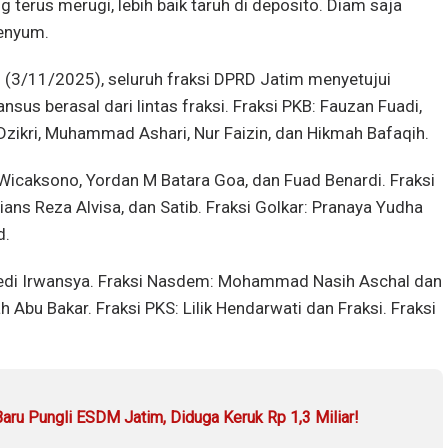
terus merugi, lebih baik taruh di deposito. Diam saja
senyum.
n (3/11/2025), seluruh fraksi DPRD Jatim menyetujui
s berasal dari lintas fraksi. Fraksi PKB: Fauzan Fuadi,
kri, Muhammad Ashari, Nur Faizin, dan Hikmah Bafaqih.
 Wicaksono, Yordan M Batara Goa, dan Fuad Benardi. Fraksi
dians Reza Alvisa, dan Satib. Fraksi Golkar: Pranaya Yudha
d.
edi Irwansya. Fraksi Nasdem: Mohammad Nasih Aschal dan
 Abu Bakar. Fraksi PKS: Lilik Hendarwati dan Fraksi. Fraksi
aru Pungli ESDM Jatim, Diduga Keruk Rp 1,3 Miliar!