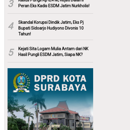
Kasus Pungli Rp 8,4 M, Kejati Dalami
3
Peran Eks Kadis ESDM Jatim Nurkholis!
Skandal Korupsi Dindik Jatim, Eks Pj
4
Bupati Sidoarjo Hudiyono Divonis 10
Tahun!
Kejati Sita Logam Mulia Antam dari NK
5
Hasil Pungli ESDM Jatim, Siapa NK?