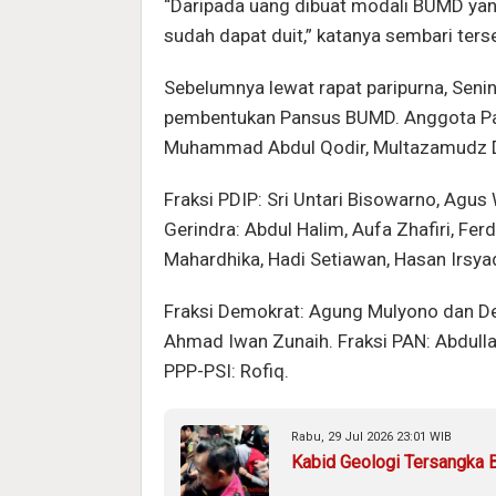
“Daripada uang dibuat modali BUMD yang 
sudah dapat duit,” katanya sembari ter
Sebelumnya lewat rapat paripurna, Seni
pembentukan Pansus BUMD. Anggota Pansu
Muhammad Abdul Qodir, Multazamudz Dzi
Fraksi PDIP: Sri Untari Bisowarno, Agus
Gerindra: Abdul Halim, Aufa Zhafiri, Fer
Mahardhika, Hadi Setiawan, Hasan Irsya
Fraksi Demokrat: Agung Mulyono dan D
Ahmad Iwan Zunaih. Fraksi PAN: Abdullah
PPP-PSI: Rofiq.
Rabu, 29 Jul 2026 23:01 WIB
Kabid Geologi Tersangka B