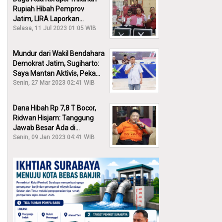
Rupiah Hibah Pemprov
Jatim, LIRA Laporkan
Khofifah ke KPK: Dia Harus
Selasa, 11 Jul 2023 01:05 WIB
Bertanggung Jawab!
Mundur dari Wakil Bendahara
Demokrat Jatim, Sugiharto:
Saya Mantan Aktivis, Peka
Sekali Kalau Ada yang
Senin, 27 Mar 2023 02:41 WIB
Overlap!
Dana Hibah Rp 7,8 T Bocor,
Ridwan Hisjam: Tanggung
Jawab Besar Ada di
Pemprov, Bukan DPRD Jatim!
Senin, 09 Jan 2023 04:41 WIB