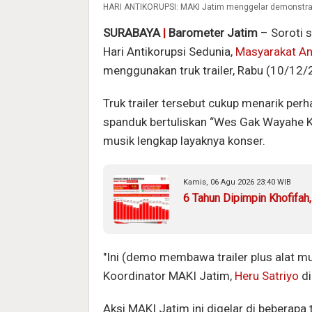
HARI ANTIKORUPSI: MAKI Jatim menggelar demonstrasi
SURABAYA
|
Barometer Jatim
– Soroti 
Hari Antikorupsi Sedunia,
Masyarakat An
menggunakan truk trailer, Rabu (10/12
Truk trailer tersebut cukup menarik perh
spanduk bertuliskan “Wes Gak Wayahe Ko
musik lengkap layaknya konser.
Kamis, 06 Agu 2026 23:40 WIB
6 Tahun Dipimpin Khofifah
"Ini (demo membawa trailer plus alat mus
Koordinator MAKI Jatim,
Heru Satriyo
di
Aksi MAKI Jatim ini digelar di beberapa t