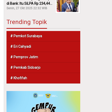
di Bank: Itu SiLPA Rp 234,44
M!
Senin, 27 Okt 2025 22:32 WIB
Trending Topik
# Pemkot Surabaya
# Eri Cahyadi
# Pemprov Jatim
# Pemkab Sidoarjo
# Khofifah