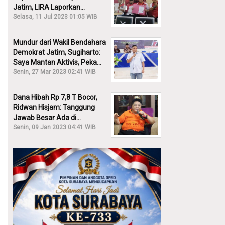
Jatim, LIRA Laporkan
Khofifah ke KPK: Dia Harus
Selasa, 11 Jul 2023 01:05 WIB
Bertanggung Jawab!
Mundur dari Wakil Bendahara
Demokrat Jatim, Sugiharto:
Saya Mantan Aktivis, Peka
Sekali Kalau Ada yang
Senin, 27 Mar 2023 02:41 WIB
Overlap!
Dana Hibah Rp 7,8 T Bocor,
Ridwan Hisjam: Tanggung
Jawab Besar Ada di
Pemprov, Bukan DPRD Jatim!
Senin, 09 Jan 2023 04:41 WIB