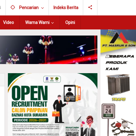
B
Pencarian
Indeks Berita
Video
Warna Warni
Opini