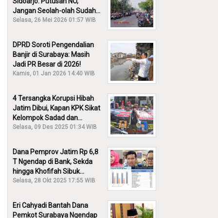
Sidoarjo: Putusan NO,
Jangan Seolah-olah Sudah
Menang!
Selasa, 26 Mei 2026 01:57 WIB
DPRD Soroti Pengendalian
Banjir di Surabaya: Masih
Jadi PR Besar di 2026!
Kamis, 01 Jan 2026 14:40 WIB
4 Tersangka Korupsi Hibah
Jatim Dibui, Kapan KPK Sikat
Kelompok Sadad dan
Iskandar?
Selasa, 09 Des 2025 01:34 WIB
Dana Pemprov Jatim Rp 6,8
T Ngendap di Bank, Sekda
hingga Khofifah Sibuk
Membantah!
Selasa, 28 Okt 2025 17:55 WIB
Eri Cahyadi Bantah Dana
Pemkot Surabaya Ngendap