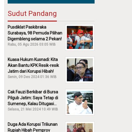
Sudut Pandang
Pusdiklat Paskibraka
Surabaya, 98 Pemuda Pilihan
Digembleng selama 2 Pekan!
Rabu, 05 Agu 2026 03:05 WIB
Kuasa Hukum Kusnadi: Kita
Akan Bantu KPK Resik-resik
Jatim dari Korupsi Hibah!
Senin, 09 Des 2024 01:36 WIB
Cak Fauzi Berkibar di Bursa
Pilgub Jatim: Saya Tetap di
Sumenep, Kalau Ditugasi
Partai Lain Cerita!
Selasa, 21 Mei 2024 10:49 WIB
Duga Ada Korupsi Triliunan
Rupiah Hibah Pemprov