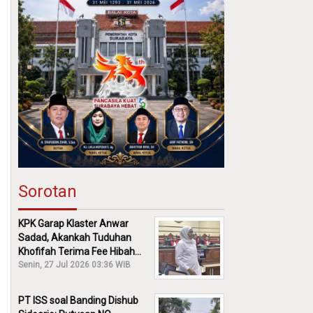
Sorotan
KPK Garap Klaster Anwar
Sadad, Akankah Tuduhan
Khofifah Terima Fee Hibah
30% Diusut?
Senin, 27 Jul 2026 03:36 WIB
PT ISS soal Banding Dishub