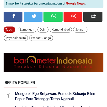
Simak berita terukur barometerjatim.com di
Google News
.
Tags :
Lamongan
Opini
Kemendikbud
Sejarah
Priyo Kalacakra
Prasasti Sanga
BERITA POPULER
Mengenal Ego Setyawan, Pemuda Sidoarjo Bikin
1
Dapur Para Tetangga Tetap Ngebul!