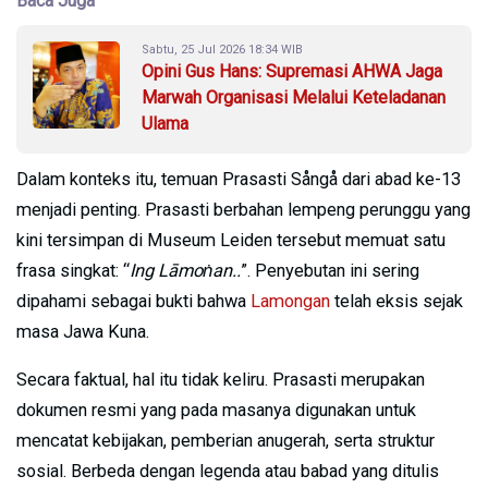
Baca Juga
Sabtu, 25 Jul 2026 18:34 WIB
Opini Gus Hans: Supremasi AHWA Jaga
Marwah Organisasi Melalui Keteladanan
Ulama
Dalam konteks itu, temuan Prasasti Sångå dari abad ke-13
menjadi penting. Prasasti berbahan lempeng perunggu yang
kini tersimpan di Museum Leiden tersebut memuat satu
frasa singkat: “
Ing Lāmoṅan..
”. Penyebutan ini sering
dipahami sebagai bukti bahwa
Lamongan
telah eksis sejak
masa Jawa Kuna.
Secara faktual, hal itu tidak keliru. Prasasti merupakan
dokumen resmi yang pada masanya digunakan untuk
mencatat kebijakan, pemberian anugerah, serta struktur
sosial. Berbeda dengan legenda atau babad yang ditulis