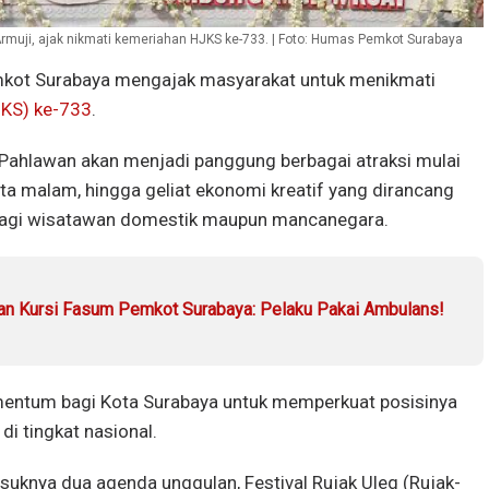
rmuji, ajak nikmati kemeriahan HJKS ke-733. | Foto: Humas Pemkot Surabaya
kot Surabaya mengajak masyarakat untuk menikmati
JKS) ke-733
.
 Pahlawan akan menjadi panggung berbagai atraksi mulai
ata malam, hingga geliat ekonomi kreatif yang dirancang
bagi wisatawan domestik maupun mancanegara.
n Kursi Fasum Pemkot Surabaya: Pelaku Pakai Ambulans!
entum bagi Kota Surabaya untuk memperkuat posisinya
di tingkat nasional.
uknya dua agenda unggulan, Festival Rujak Uleg (Rujak-