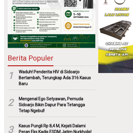
Berita Populer
Waduh! Penderita HIV di Sidoarjo
1
Bertambah, Terungkap Ada 316 Kasus
Baru
Mengenal Ego Setyawan, Pemuda
2
Sidoarjo Bikin Dapur Para Tetangga
Tetap Ngebul!
Kasus Pungli Rp 8,4 M, Kejati Dalami
3
Peran Eks Kadis ESDM Jatim Nurkholis!