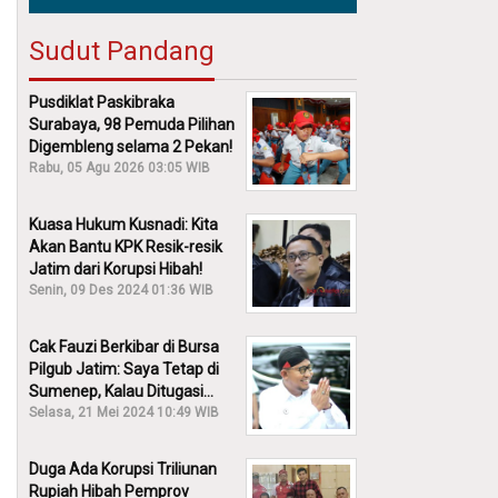
Sudut Pandang
Pusdiklat Paskibraka
Surabaya, 98 Pemuda Pilihan
Digembleng selama 2 Pekan!
Rabu, 05 Agu 2026 03:05 WIB
Kuasa Hukum Kusnadi: Kita
Akan Bantu KPK Resik-resik
Jatim dari Korupsi Hibah!
Senin, 09 Des 2024 01:36 WIB
Cak Fauzi Berkibar di Bursa
Pilgub Jatim: Saya Tetap di
Sumenep, Kalau Ditugasi
Partai Lain Cerita!
Selasa, 21 Mei 2024 10:49 WIB
Duga Ada Korupsi Triliunan
Rupiah Hibah Pemprov