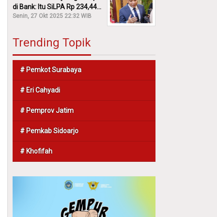
di Bank: Itu SiLPA Rp 234,44
M!
Senin, 27 Okt 2025 22:32 WIB
Trending Topik
# Pemkot Surabaya
# Eri Cahyadi
# Pemprov Jatim
# Pemkab Sidoarjo
# Khofifah