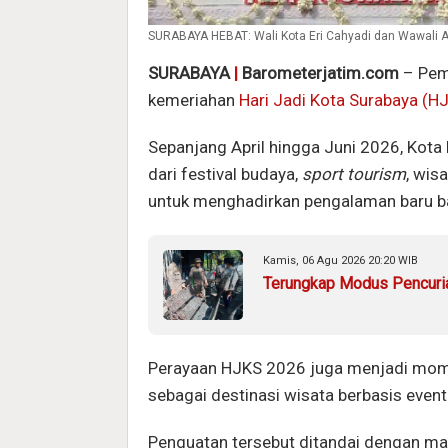
SURABAYA HEBAT: Wali Kota Eri Cahyadi dan Wawali A
SURABAYA
|
Barometerjatim.com
– Pem
kemeriahan
Hari Jadi Kota Surabaya (H
Sepanjang April hingga Juni 2026, Kota
dari festival budaya,
sport tourism
, wis
untuk menghadirkan pengalaman baru 
Kamis, 06 Agu 2026 20:20 WIB
Terungkap Modus Pencuria
Perayaan HJKS 2026 juga menjadi mom
sebagai destinasi wisata berbasis event 
Penguatan tersebut ditandai dengan mas