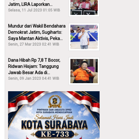
Jatim, LIRA Laporkan
Khofifah ke KPK: Dia Harus
Selasa, 11 Jul 2023 01:05 WIB
Bertanggung Jawab!
Mundur dari Wakil Bendahara
Demokrat Jatim, Sugiharto:
Saya Mantan Aktivis, Peka
Sekali Kalau Ada yang
Senin, 27 Mar 2023 02:41 WIB
Overlap!
Dana Hibah Rp 7,8 T Bocor,
Ridwan Hisjam: Tanggung
Jawab Besar Ada di
Pemprov, Bukan DPRD Jatim!
Senin, 09 Jan 2023 04:41 WIB