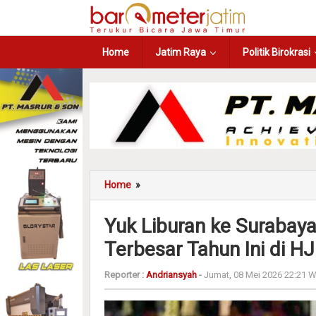
Home
Jatim Raya
Politik Birokrasi
Home
»
Yuk Liburan ke Surabaya
Terbesar Tahun Ini di H
Reporter :
Andriansyah
-
Jumat, 08 Mei 2026 22:21 W