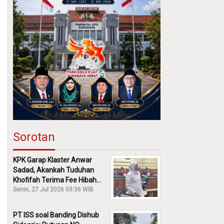
Sorotan
KPK Garap Klaster Anwar
Sadad, Akankah Tuduhan
Khofifah Terima Fee Hibah
30% Diusut?
Senin, 27 Jul 2026 03:36 WIB
PT ISS soal Banding Dishub