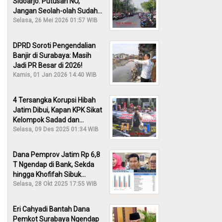
Sidoarjo: Putusan NO,
Jangan Seolah-olah Sudah
Menang!
Selasa, 26 Mei 2026 01:57 WIB
DPRD Soroti Pengendalian
Banjir di Surabaya: Masih
Jadi PR Besar di 2026!
Kamis, 01 Jan 2026 14:40 WIB
4 Tersangka Korupsi Hibah
Jatim Dibui, Kapan KPK Sikat
Kelompok Sadad dan
Iskandar?
Selasa, 09 Des 2025 01:34 WIB
Dana Pemprov Jatim Rp 6,8
T Ngendap di Bank, Sekda
hingga Khofifah Sibuk
Membantah!
Selasa, 28 Okt 2025 17:55 WIB
Eri Cahyadi Bantah Dana
Pemkot Surabaya Ngendap