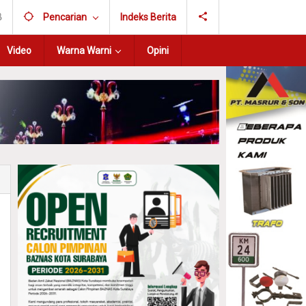
B
Pencarian
Indeks Berita
Video
Warna Warni
Opini