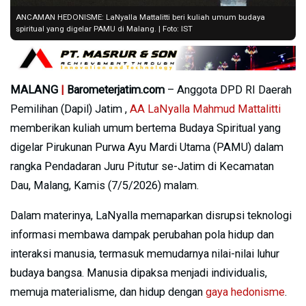
ANCAMAN HEDONISME: LaNyalla Mattalitti beri kuliah umum budaya
spiritual yang digelar PAMU di Malang. | Foto: IST
MALANG
|
Barometerjatim.com
– Anggota DPD RI Daerah
Pemilihan (Dapil) Jatim ,
AA LaNyalla Mahmud Mattalitti
memberikan kuliah umum bertema Budaya Spiritual yang
digelar Pirukunan Purwa Ayu Mardi Utama (PAMU) dalam
rangka Pendadaran Juru Pitutur se-Jatim di Kecamatan
Dau, Malang, Kamis (7/5/2026) malam.
Dalam materinya, LaNyalla memaparkan disrupsi teknologi
informasi membawa dampak perubahan pola hidup dan
interaksi manusia, termasuk memudarnya nilai-nilai luhur
budaya bangsa. Manusia dipaksa menjadi individualis,
memuja materialisme, dan hidup dengan
gaya hedonisme
.