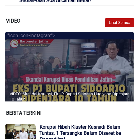
Seolah-olah Ada Ancaman Besar!
VIDEO
Lihat Semua
="icon icon-instagram">
VIDEO: Skandal Korupsi, Eks Pj Bupati Sidoarjo Hudiyono Dipenjara
10 Tahun!
BERITA TERKINI
Korupsi Hibah Klaster Kusnadi Belum
Tuntas, 1 Tersangka Belum Diseret ke