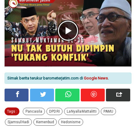
Simak berita terukur barometerjatim.com di
Google News
.
Tags :
Pancasila
DPD RI
La Nyalla Mattalitti
PAMU
Sjamsul Hadi
Kemenbud
Hedonisme