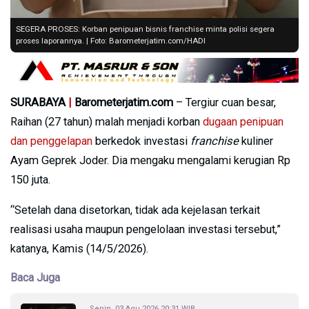
SEGERA PROSES: Korban penipuan bisnis franchise minta polisi segera
proses laporannya. | Foto: Barometerjatim.com/HADI
SURABAYA
|
Barometerjatim.com
– Tergiur cuan besar,
Raihan (27 tahun) malah menjadi korban
dugaan penipuan
dan penggelapan
berkedok investasi
franchise
kuliner
Ayam Geprek Joder. Dia mengaku mengalami kerugian Rp
150 juta.
“Setelah dana disetorkan, tidak ada kejelasan terkait
realisasi usaha maupun pengelolaan investasi tersebut,”
katanya, Kamis (14/5/2026).
Baca Juga
Senin, 03 Agu 2026 20:31 WIB