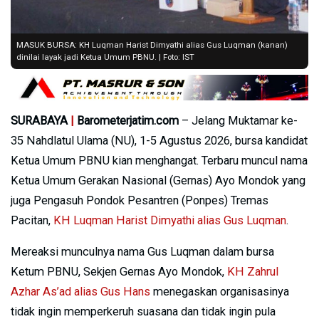
MASUK BURSA: KH Luqman Harist Dimyathi alias Gus Luqman (kanan)
dinilai layak jadi Ketua Umum PBNU. | Foto: IST
SURABAYA
|
Barometerjatim.com
– Jelang Muktamar ke-
35 Nahdlatul Ulama (NU), 1-5 Agustus 2026, bursa kandidat
Ketua Umum PBNU kian menghangat. Terbaru muncul nama
Ketua Umum Gerakan Nasional (Gernas) Ayo Mondok yang
juga Pengasuh Pondok Pesantren (Ponpes) Tremas
Pacitan,
KH Luqman Harist Dimyathi alias Gus Luqman
.
Mereaksi munculnya nama Gus Luqman dalam bursa
Ketum PBNU, Sekjen Gernas Ayo Mondok,
KH Zahrul
Azhar As’ad alias Gus Hans
menegaskan organisasinya
tidak ingin memperkeruh suasana dan tidak ingin pula