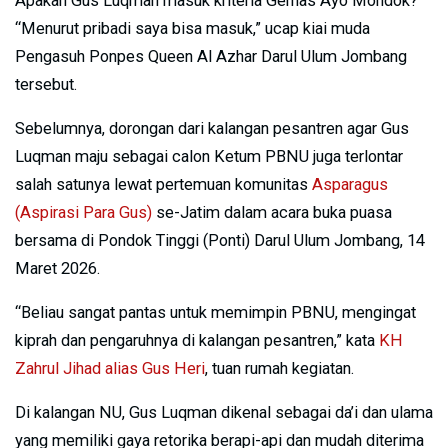
Apakah Gus Luqman masuk kriteria Gernas Ayo Mondok?
“Menurut pribadi saya bisa masuk,” ucap kiai muda
Pengasuh Ponpes Queen Al Azhar Darul Ulum Jombang
tersebut.
Sebelumnya, dorongan dari kalangan pesantren agar Gus
Luqman maju sebagai calon Ketum PBNU juga terlontar
salah satunya lewat pertemuan komunitas
Asparagus
(Aspirasi Para Gus)
se-Jatim dalam acara buka puasa
bersama di Pondok Tinggi (Ponti) Darul Ulum Jombang, 14
Maret 2026.
“Beliau sangat pantas untuk memimpin PBNU, mengingat
kiprah dan pengaruhnya di kalangan pesantren,” kata
KH
Zahrul Jihad alias Gus Heri
, tuan rumah kegiatan.
Di kalangan NU, Gus Luqman dikenal sebagai da’i dan ulama
yang memiliki gaya retorika berapi-api dan mudah diterima