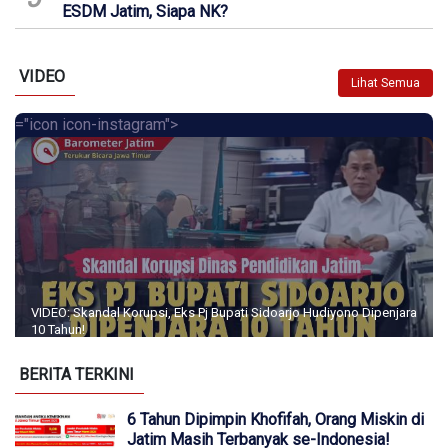
ESDM Jatim, Siapa NK?
VIDEO
Lihat Semua
="icon icon-instagram">
VIDEO: Skandal Korupsi, Eks Pj Bupati Sidoarjo Hudiyono Dipenjara
10 Tahun!
BERITA TERKINI
6 Tahun Dipimpin Khofifah, Orang Miskin di
Jatim Masih Terbanyak se-Indonesia!