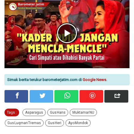
Simak berita terukur barometerjatim.com di
Google News
.
Tags :
Asparagus
Gus Hans
Muktamar NU
Gus Luqman Tremas
Gus Heri
Ayo Mondok