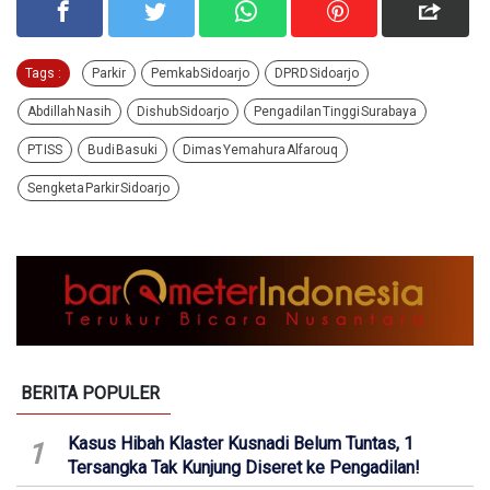
Tags :
Parkir
Pemkab Sidoarjo
DPRD Sidoarjo
Abdillah Nasih
Dishub Sidoarjo
Pengadilan Tinggi Surabaya
PT ISS
Budi Basuki
Dimas Yemahura Alfarouq
Sengketa Parkir Sidoarjo
BERITA POPULER
Kasus Hibah Klaster Kusnadi Belum Tuntas, 1
1
Tersangka Tak Kunjung Diseret ke Pengadilan!