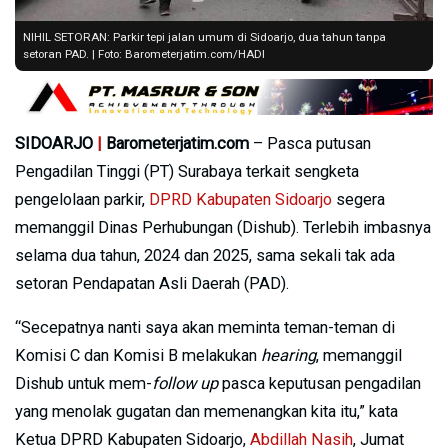
NIHIL SETORAN: Parkir tepi jalan umum di Sidoarjo, dua tahun tanpa
setoran PAD. | Foto: Barometerjatim.com/HADI
SIDOARJO
|
Barometerjatim.com
– Pasca putusan
Pengadilan Tinggi (PT) Surabaya terkait sengketa
pengelolaan parkir,
DPRD Kabupaten Sidoarjo
segera
memanggil Dinas Perhubungan (Dishub). Terlebih imbasnya
selama dua tahun, 2024 dan 2025, sama sekali tak ada
setoran Pendapatan Asli Daerah (PAD).
“Secepatnya nanti saya akan meminta teman-teman di
Komisi C dan Komisi B melakukan
hearing
, memanggil
Dishub untuk mem-
follow up
pasca keputusan pengadilan
yang menolak gugatan dan memenangkan kita itu,” kata
Ketua DPRD Kabupaten Sidoarjo,
Abdillah Nasih
, Jumat