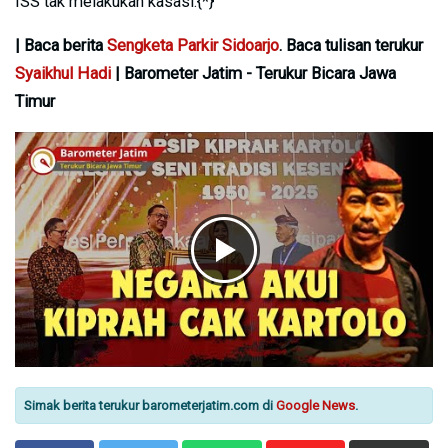
ISS tak melakukan kasasi.{*}
| Baca berita
Sengketa Parkir Sidoarjo
. Baca tulisan terukur
Syaikhul Hadi
| Barometer Jatim - Terukur Bicara Jawa
Timur
Simak berita terukur barometerjatim.com di
Google News
.