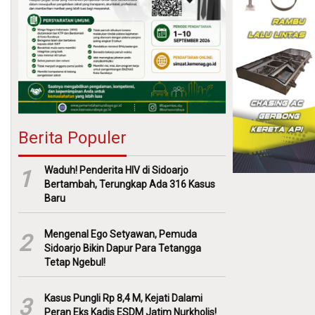
Berita Populer
Waduh! Penderita HIV di Sidoarjo
1
Bertambah, Terungkap Ada 316 Kasus
Baru
Mengenal Ego Setyawan, Pemuda
2
Sidoarjo Bikin Dapur Para Tetangga
Tetap Ngebul!
Kasus Pungli Rp 8,4 M, Kejati Dalami
3
Peran Eks Kadis ESDM Jatim Nurkholis!