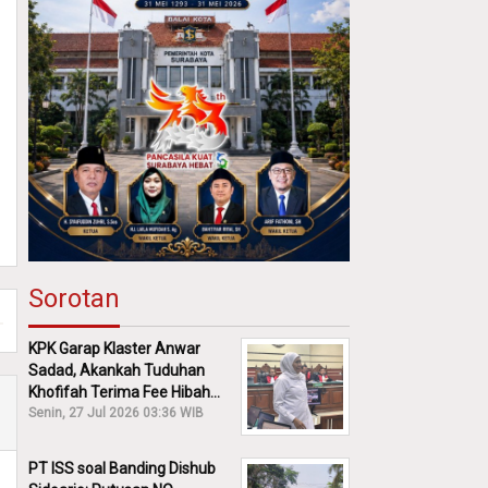
Sorotan
KPK Garap Klaster Anwar
Sadad, Akankah Tuduhan
Khofifah Terima Fee Hibah
30% Diusut?
Senin, 27 Jul 2026 03:36 WIB
PT ISS soal Banding Dishub