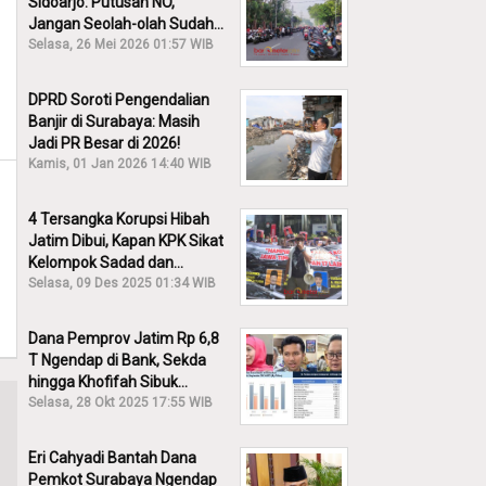
Sidoarjo: Putusan NO,
Jangan Seolah-olah Sudah
Menang!
Selasa, 26 Mei 2026 01:57 WIB
DPRD Soroti Pengendalian
Banjir di Surabaya: Masih
Jadi PR Besar di 2026!
Kamis, 01 Jan 2026 14:40 WIB
4 Tersangka Korupsi Hibah
Jatim Dibui, Kapan KPK Sikat
Kelompok Sadad dan
Iskandar?
Selasa, 09 Des 2025 01:34 WIB
Dana Pemprov Jatim Rp 6,8
T Ngendap di Bank, Sekda
hingga Khofifah Sibuk
Membantah!
Selasa, 28 Okt 2025 17:55 WIB
Eri Cahyadi Bantah Dana
Pemkot Surabaya Ngendap