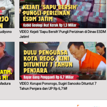
Hudiyono
VIDEO: Kejati 'Sapu Bersih' Pungli Perizinan di Dinas ESDM
Jatim!
 Madura
VIDEO: Korupsi Ponorogo, Sugiri Sancoko Dituntut 7
Tahun Penjara dan UP Rp 6,7 M!