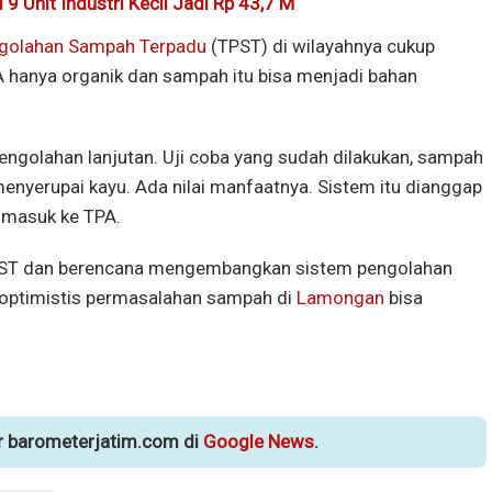
9 Unit Industri Kecil Jadi Rp 43,7 M
golahan Sampah Terpadu
(TPST) di wilayahnya cukup
PA hanya organik dan sampah itu bisa menjadi bahan
pengolahan lanjutan. Uji coba yang sudah dilakukan, sampah
menyerupai kayu. Ada nilai manfaatnya. Sistem itu dianggap
masuk ke TPA.
TPST dan berencana mengembangkan sistem pengolahan
 optimistis permasalahan sampah di
Lamongan
bisa
ur barometerjatim.com di
Google News
.