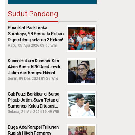
Sudut Pandang
Pusdiklat Paskibraka
Surabaya, 98 Pemuda Pilihan
Digembleng selama 2 Pekan!
Rabu, 05 Agu 2026 03:05 WIB
Kuasa Hukum Kusnadi: Kita
Akan Bantu KPK Resik-resik
Jatim dari Korupsi Hibah!
Senin, 09 Des 2024 01:36 WIB
Cak Fauzi Berkibar di Bursa
Pilgub Jatim: Saya Tetap di
Sumenep, Kalau Ditugasi
Partai Lain Cerita!
Selasa, 21 Mei 2024 10:49 WIB
Duga Ada Korupsi Triliunan
Rupiah Hibah Pemprov