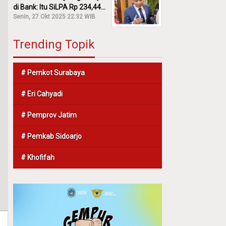
di Bank: Itu SiLPA Rp 234,44
M!
Senin, 27 Okt 2025 22:32 WIB
Trending Topik
# Pemkot Surabaya
# Eri Cahyadi
# Pemprov Jatim
# Pemkab Sidoarjo
# Khofifah