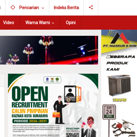
B
Pencarian
Indeks Berita
Video
Warna Warni
Opini