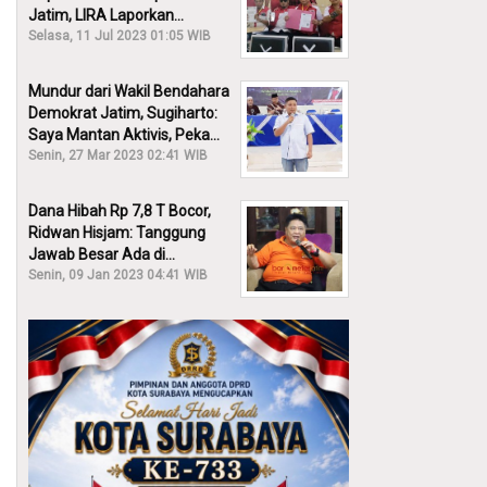
Jatim, LIRA Laporkan
Khofifah ke KPK: Dia Harus
Selasa, 11 Jul 2023 01:05 WIB
Bertanggung Jawab!
Mundur dari Wakil Bendahara
Demokrat Jatim, Sugiharto:
Saya Mantan Aktivis, Peka
Sekali Kalau Ada yang
Senin, 27 Mar 2023 02:41 WIB
Overlap!
Dana Hibah Rp 7,8 T Bocor,
Ridwan Hisjam: Tanggung
Jawab Besar Ada di
Pemprov, Bukan DPRD Jatim!
Senin, 09 Jan 2023 04:41 WIB