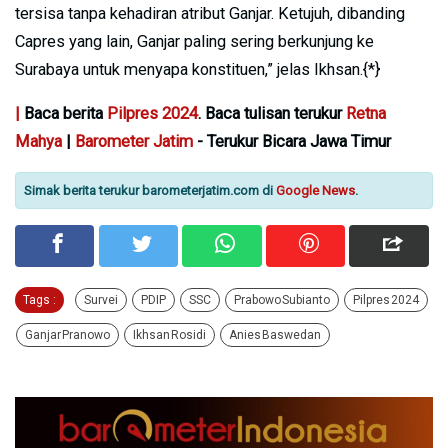
tersisa tanpa kehadiran atribut Ganjar. Ketujuh, dibanding
Capres yang lain, Ganjar paling sering berkunjung ke
Surabaya untuk menyapa konstituen,” jelas Ikhsan.{*}
|
Baca berita
Pilpres 2024
. Baca tulisan terukur
Retna
Mahya
|
Barometer Jatim
- Terukur Bicara Jawa Timur
Simak berita terukur barometerjatim.com di
Google News
.
Tags :
Survei
PDIP
SSC
Prabowo Subianto
Pilpres 2024
Ganjar Pranowo
Ikhsan Rosidi
Anies Baswedan