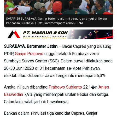
SAFARI DI SURABAYA: Ganjar bertemu alumni perguruan tinggi di Gelora
Pancasila Surabaya. | Foto: Barometerjatim.com/RETNA
SURABAYA, Barometer Jatim
– Bakal Capres yang diusung
PDIP,
Ganjar Pranowo
unggul telak di Surabaya versi
Surabaya Survey Center (SSC). Dalam survei dilakukan pada
20-30 Juni 2023 di 31 kecamatan se-Kota Pahlawan,
elektabilitas Gubernur Jawa Tengah itu mencapai 56,3%.
Angka ini jauh dibanding
Prabowo Subianto
22,1�n
Anies
Baswedan
7,9% yang menempati urutan kedua dan ketiga.
Calon lain malah jaub di bawahnnya.
Bahkan dalam simulasi tiga kandidat Capres, Ganjar